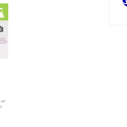
s un
ls
…