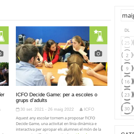
DL
25
2
9
16
er
ICFO Decide Game: per a escoles o
23
grups d’adults
30
a
30 set. 2021 - 26 maig 2022
ICFO
Aquest any escolar tornem a proposar l’ICFO
Decide Game, una activitat en línia dinàmica e
interactiva per apropar els alumnes el món de la