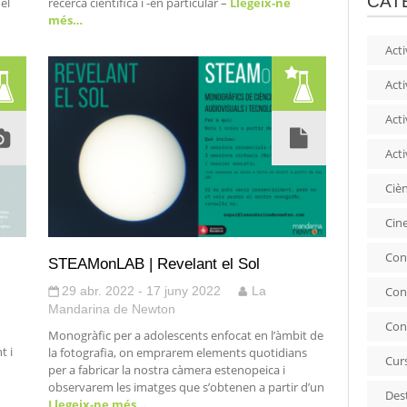
CAT
del
recerca científica i -en particular –
Llegeix-ne
més…
Acti
Acti
Acti
Acti
Ciè
Cin
Con
STEAMonLAB | Revelant el Sol
29 abr. 2022 - 17 juny 2022
La
Con
Mandarina de Newton
Con
Monogràfic per a adolescents enfocat en l’àmbit de
t i
la fotografia, on emprarem elements quotidians
Cur
per a fabricar la nostra càmera estenopeica i
observarem les imatges que s’obtenen a partir d’un
Des
Llegeix-ne més…