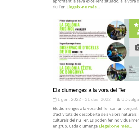
aprofitant la seva excel·lent situació, a la vora 
riu Ter.
Llegeix-ne més…
Els diumenges a la vora del Ter
1 gen. 2022 - 31 des. 2022
UDivulga
Els diumenges a la vora del Ter són un conjunt
d’activitats de descoberta dels valors naturals i
culturals del riu Ter. Es poden fer individualmen
en grup. Cada diumenge
Llegeix-ne més…