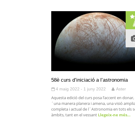
58è curs d’iniciació a l’astronomia
4 maig 2022 - 1 juny 2022
Aster
Aquesta edició del curs posa l’accent en donar,
´una manera planera i amena, una visió amplia
completa i actual de l´Astronomia en tots els 
àmbits, tant en el vessant
Llegeix-ne més…