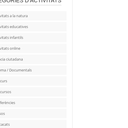
EGORIES D'ACTIVITATS
vitats a la natura
vitats educatives
vitats infantils
vitats online
ncia ciutadana
ema / Documentals
curs
cursos
ferències
sos
tacats