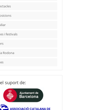
ectacles
osicions
liar
es i festivals
ers
la Rodona
tes
el suport de: