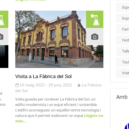
Esp
Exp
Fami
Fest
Tall
Tau
Visi
Visita a La Fàbrica del Sol
10 maig 2022 - 29 juny 2022
La Fàbrica
del Sol
 d
Amb 
,
Visita guiada per conèixer La Fàbrica del Sol, un
seus
edifici modernista i un espai eficient i sostenible.
L’edifici aconsegueix un equilibri entre tecnologia i
natura que li permet esdevenir un espai
Llegeix-ne
més…