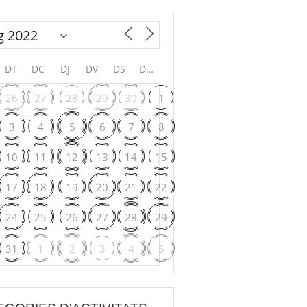
DT
DC
DJ
DV
DS
DG
26
27
28
29
30
1
3
4
5
6
7
8
10
11
12
13
14
15
17
18
19
20
21
22
24
25
26
27
28
29
31
1
2
3
4
5