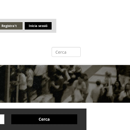
Registra't
Inicia sessió
Cerca