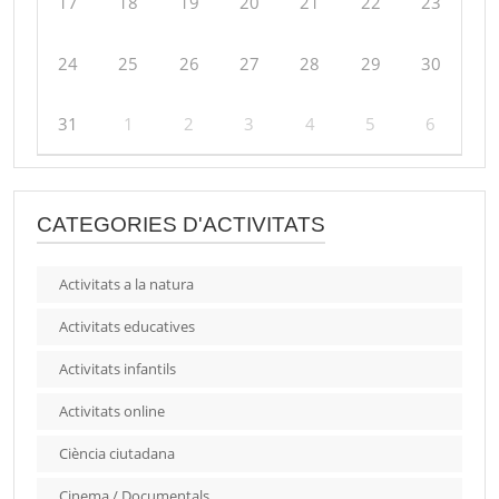
17
18
19
20
21
22
23
24
25
26
27
28
29
30
31
1
2
3
4
5
6
CATEGORIES D'ACTIVITATS
Activitats a la natura
Activitats educatives
Activitats infantils
Activitats online
Ciència ciutadana
Cinema / Documentals