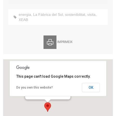
energia
,
La Fàbrica del Sol
,
sostenibilitat
,
visita
,
XEAB
IMPRIMEIX
This page can't load Google Maps correctly.
La Fàbrica del Sol
OK
Do you own this website?
Passeig de Salvat Papasseit, 1,
Barcelona