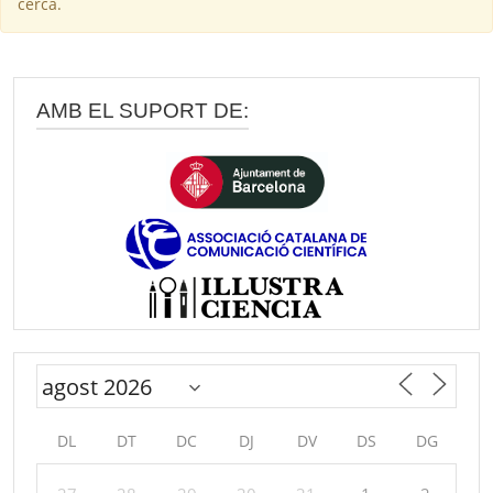
cerca.
AMB EL SUPORT DE:
DL
DT
DC
DJ
DV
DS
DG