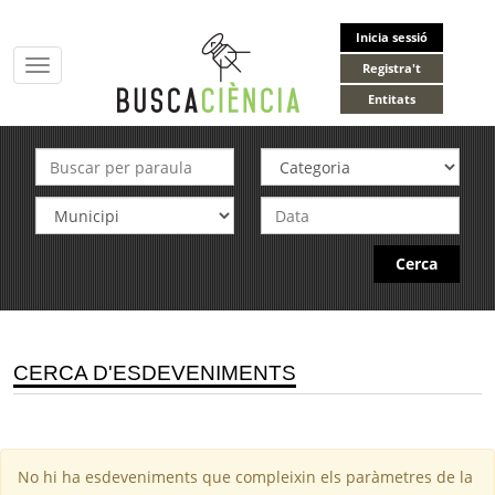
Inicia sessió
Toggle
Registra't
navigation
Entitats
Cerca
CERCA D'ESDEVENIMENTS
No hi ha esdeveniments que compleixin els paràmetres de la