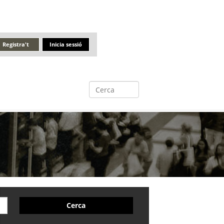
Registra't
Inicia sessió
Cerca