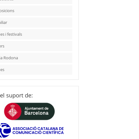
osicions
liar
es i festivals
ers
la Rodona
tes
el suport de: