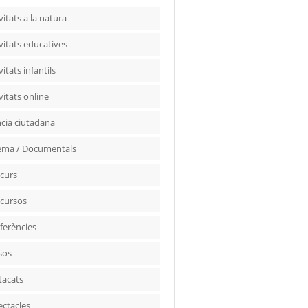
vitats a la natura
vitats educatives
vitats infantils
vitats online
ncia ciutadana
ema / Documentals
curs
cursos
ferències
sos
tacats
ectacles