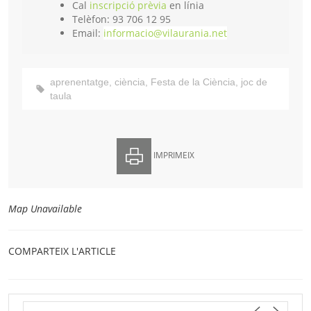
Cal
inscripció prèvia
en línia
Telèfon: 93 706 12 95
Email:
informacio@vilaurania.net
aprenentatge
,
ciència
,
Festa de la Ciència
,
joc de
taula
IMPRIMEIX
Map Unavailable
COMPARTEIX L'ARTICLE