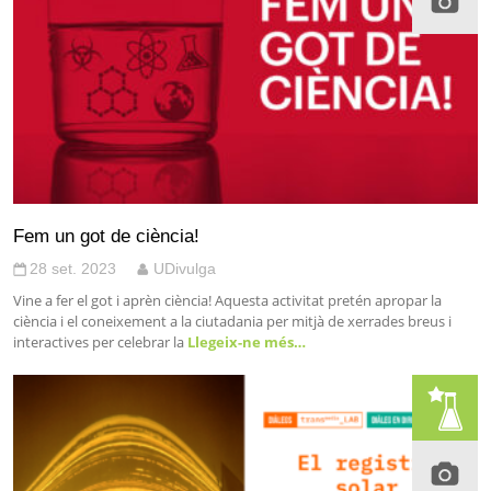
Fem un got de ciència!
28 set. 2023
UDivulga
Vine a fer el got i aprèn ciència! Aquesta activitat pretén apropar la
ciència i el coneixement a la ciutadania per mitjà de xerrades breus i
interactives per celebrar la
Llegeix-ne més…