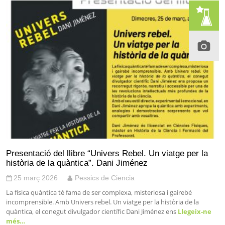
Presentació del llibre “Univers Rebel. Un viatge per la
història de la quàntica”. Dani Jiménez
25 març 2026
Pessics de Ciencia
La física quàntica té fama de ser complexa, misteriosa i gairebé
incomprensible. Amb Univers rebel. Un viatge per la història de la
quàntica, el conegut divulgador científic Dani Jiménez ens
Llegeix-ne
més…