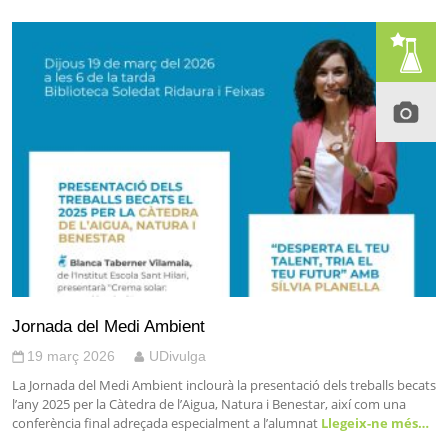
Jornada del Medi Ambient
19 març 2026
UDivulga
La Jornada del Medi Ambient inclourà la presentació dels treballs becats
l’any 2025 per la Càtedra de l’Aigua, Natura i Benestar, així com una
conferència final adreçada especialment a l’alumnat
Llegeix-ne més…