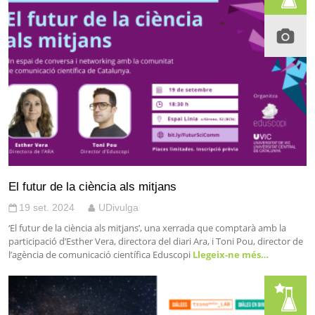
El futur de la ciència als mitjans
19 set. 2024
UDivulga
‘El futur de la ciència als mitjans’, una xerrada que comptarà amb la
participació d’Esther Vera, directora del diari Ara, i Toni Pou, director de
l’agència de comunicació científica Eduscopi
Llegeix-ne més…