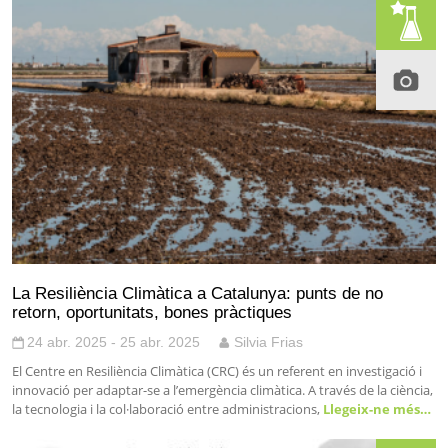
La Resiliència Climàtica a Catalunya: punts de no
retorn, oportunitats, bones pràctiques
24 abr. 2025 - 25 abr. 2025
Silvia Frias
El Centre en Resiliència Climàtica (CRC) és un referent en investigació i
innovació per adaptar-se a l’emergència climàtica. A través de la ciència,
la tecnologia i la col·laboració entre administracions,
Llegeix-ne més…