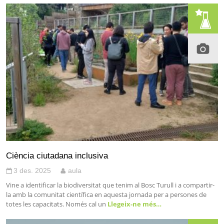
Ciència ciutadana inclusiva
3 des. 2025
aula
Vine a identificar la biodiversitat que tenim al Bosc Turull i a compartir-
la amb la comunitat científica en aquesta jornada per a persones de
totes les capacitats. Només cal un
Llegeix-ne més…