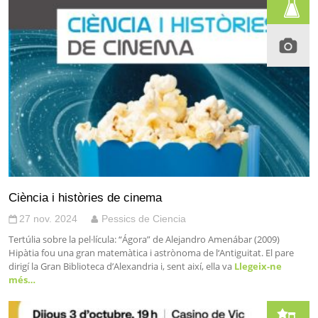
Ciència i històries de cinema
27 nov. 2024
Pessics de Ciencia
Tertúlia sobre la pel·lícula: “Ágora” de Alejandro Amenábar (2009)
Hipàtia fou una gran matemàtica i astrònoma de l‘Antiguitat. El pare
dirigí la Gran Biblioteca d’Alexandria i, sent així, ella va
Llegeix-ne
més…