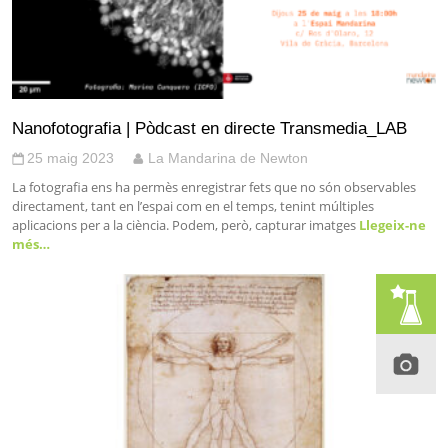
Nanofotografia | Pòdcast en directe Transmedia_LAB
25 maig 2023
La Mandarina de Newton
La fotografia ens ha permès enregistrar fets que no són observables
directament, tant en l’espai com en el temps, tenint múltiples
aplicacions per a la ciència. Podem, però, capturar imatges
Llegeix-ne
més…