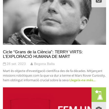
Cicle “Grans de la Ciència”: TERRY VIRTS:
L’EXPLORACIÓ HUMANA DE MART
28 set. 2023
Begona Balta
Mart és objecte d’investigació científica des de fa dècades. Mitjançant
missions robòtiques com la que va dur a terme el Mars Rover Curiosity,
hem obtingut informació crucial sobre la seva
Llegeix-ne més…