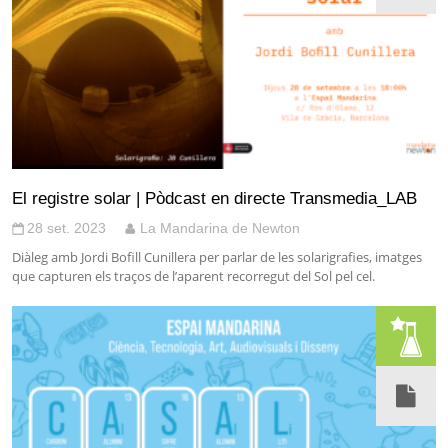
El registre solar | Pòdcast en directe Transmedia_LAB
28 set. 2023
La Mandarina de Newton
Diàleg amb Jordi Bofill Cunillera per parlar de les solarigrafies, imatges
que capturen els traços de l’aparent recorregut del Sol pel cel.