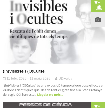
(In)Visibres i (O)Cultes
11 febr. 2025 - 11 maig 2025
UDivulga
“(In)Visibles i (O)Cultes” és una exposició temporal que posa el focus en
24 dones científiques que, des de l’Antic Egipte fins a la Gran Bretanya
del segle XXI, han estat,
Llegeix-ne més…