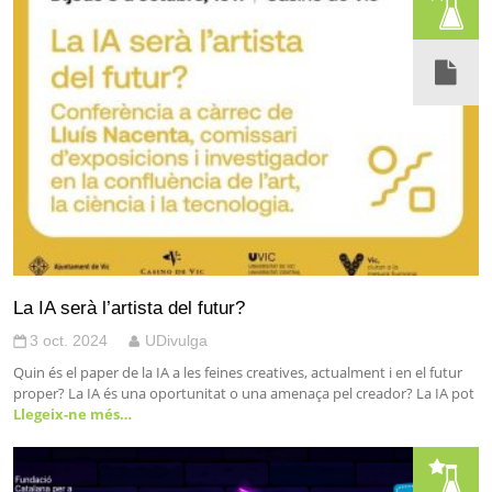
La IA serà l’artista del futur?
3 oct. 2024
UDivulga
Quin és el paper de la IA a les feines creatives, actualment i en el futur
proper? La IA és una oportunitat o una amenaça pel creador? La IA pot
Llegeix-ne més…