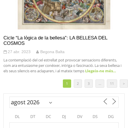
Cicle “La lògica de la bellesa”: LA BELLESA DEL
COSMOS
27 abr. 2023
Begona Balta
La contemplació del cel estrellat pot provocar sensacions diferents,
com ara entusiasme per conèixer, intriga o fascinació. La seva bellesa i
els seus silencis ens aclaparen, i al mateix temps
Llegeix-ne més…
1
2
3
…
11
>
DL
DT
DC
DJ
DV
DS
DG