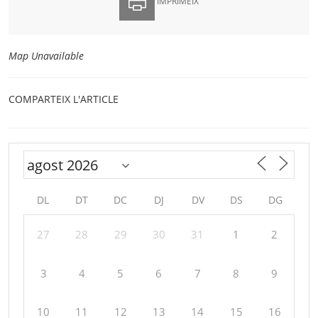
IMPRIMEIX
Map Unavailable
COMPARTEIX L'ARTICLE
DL
DT
DC
DJ
DV
DS
DG
27
28
29
30
31
1
2
3
4
5
6
7
8
9
10
11
12
13
14
15
16