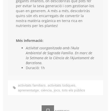
gegants infantils, on descobriràs què pots fer
per evitar la seva generació i com gestionar-los
quan en generem. A més a més, descobriràs
quins són els encarregats de convertir la
nostra matèria orgànica en terra rica en
nutrients per les plantes!
Més informació:
Activitat coorganitzada amb l’Aula
Ambiental de Sagrada Família. En marc de
la Setmana de la Ciència de l’Ajuntament de
Barcelona.
Duració: 1h
activitats familiars
,
activitats lúdiques
,
aprenentatge
,
ciència
,
jocs
,
tots els públics