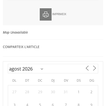
IMPRIMEIX
Map Unavailable
COMPARTEIX L'ARTICLE
DL
DT
DC
DJ
DV
DS
DG
27
28
29
30
31
1
2
3
4
5
6
7
8
9