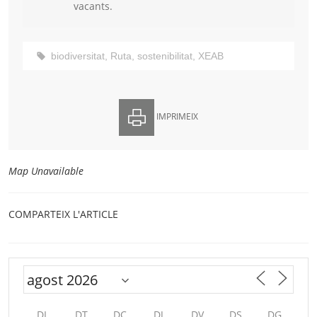
vacants.
biodiversitat
,
Ruta
,
sostenibilitat
,
XEAB
IMPRIMEIX
Map Unavailable
COMPARTEIX L'ARTICLE
DL
DT
DC
DJ
DV
DS
DG