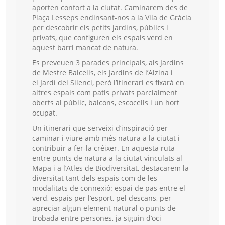
aporten confort a la ciutat. Caminarem des de
Plaça Lesseps endinsant-nos a la Vila de Gràcia
per descobrir els petits jardins, públics i
privats, que configuren els espais verd en
aquest barri mancat de natura.
Es preveuen 3 parades principals, als Jardins
de Mestre Balcells, els Jardins de l’Alzina i
el Jardí del Silenci, però l’itinerari es fixarà en
altres espais com patis privats parcialment
oberts al públic, balcons, escocells i un hort
ocupat.
Un itinerari que serveixi d’inspiració per
caminar i viure amb més natura a la ciutat i
contribuir a fer-la créixer. En aquesta ruta
entre punts de natura a la ciutat vinculats al
Mapa i a l’Atles de Biodiversitat, destacarem la
diversitat tant dels espais com de les
modalitats de connexió: espai de pas entre el
verd, espais per l’esport, pel descans, per
apreciar algun element natural o punts de
trobada entre persones, ja siguin d’oci