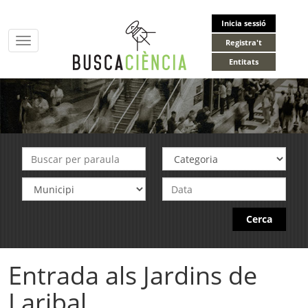
Inicia sessió
Toggle
Registra't
navigation
Entitats
Cerca
Entrada als Jardins de
Laribal