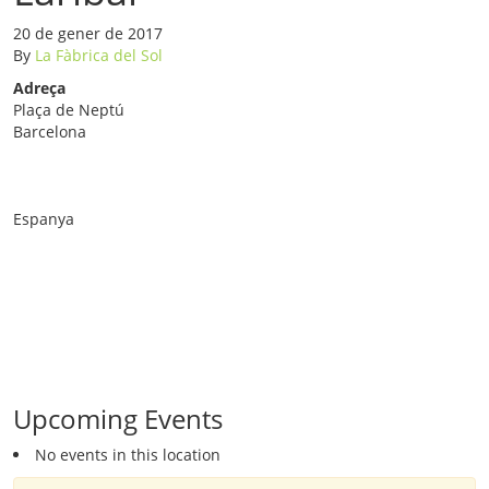
20 de gener de 2017
By
La Fàbrica del Sol
Adreça
Entrada
Plaça de Neptú
als
Jardins
Barcelona
de
T
Laribal
p
Plaça
de
ca
Neptú
l
Espanya
Barcelon
G
M
c
D
ow
w
Upcoming Events
No events in this location