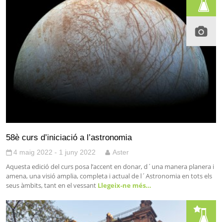
58è curs d’iniciació a l’astronomia
4 maig 2022 - 1 juny 2022
Aster
Aquesta edició del curs posa l’accent en donar, d´una manera planera i
amena, una visió amplia, completa i actual de l´Astronomia en tots els
seus àmbits, tant en el vessant
Llegeix-ne més…