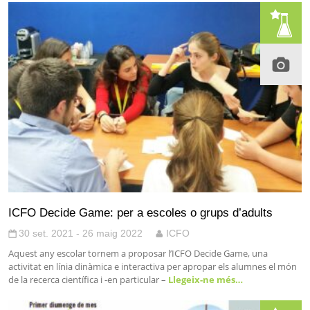
ICFO Decide Game: per a escoles o grups d’adults
30 set. 2021 - 26 maig 2022
ICFO
Aquest any escolar tornem a proposar l’ICFO Decide Game, una
activitat en línia dinàmica e interactiva per apropar els alumnes el món
de la recerca científica i -en particular –
Llegeix-ne més…