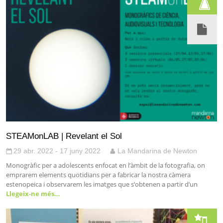
STEAMonLAB | Revelant el Sol
29 abr. 2022 - 17 juny 2022
La Mandarina de Newton
Monogràfic per a adolescents enfocat en l’àmbit de la fotografia, on
emprarem elements quotidians per a fabricar la nostra càmera
estenopeica i observarem les imatges que s’obtenen a partir d’un
Llegeix-ne més…