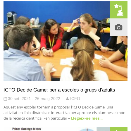
ICFO Decide Game: per a escoles o grups d’adults
30 set. 2021 - 26 maig 2022
ICFO
Aquest any escolar tornem a proposar l’ICFO Decide Game, una
activitat en línia dinàmica e interactiva per apropar els alumnes el món
de la recerca científica i -en particular –
Llegeix-ne més…