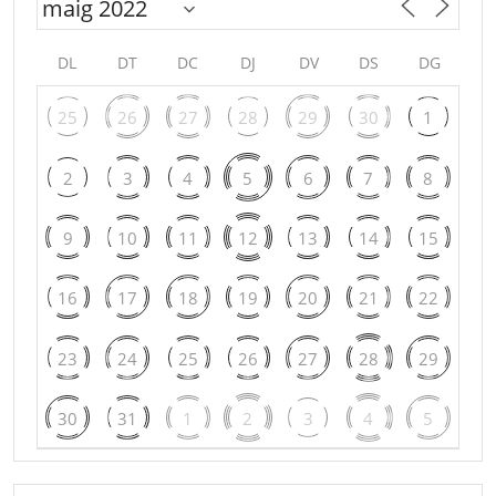
DL
DT
DC
DJ
DV
DS
DG
25
26
27
28
29
30
1
2
3
4
5
6
7
8
9
10
11
12
13
14
15
16
17
18
19
20
21
22
23
24
25
26
27
28
29
30
31
1
2
3
4
5