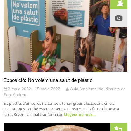
Exposició: No volem una salut de plàstic
3 maig 2022 - 15 maig 2022
Aula Ambiental del districte de
Sant Andreu
Els plàstics d’un sol ús no tan sols tenen greus afectacions en els
ecosistemes, també estan presents al nostre cos i afecten la nostra
salut. Rezero va analitzar l’orina de
Llegeix-ne més…