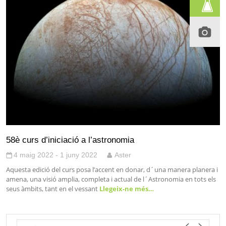
58è curs d’iniciació a l’astronomia
4 maig 2022 - 1 juny 2022
Aster
Aquesta edició del curs posa l’accent en donar, d´una manera planera i
amena, una visió amplia, completa i actual de l´Astronomia en tots els
seus àmbits, tant en el vessant
Llegeix-ne més…