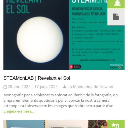
STEAMonLAB | Revelant el Sol
29 abr. 2022 - 17 juny 2022
La Mandarina de Newton
Monogràfic per a adolescents enfocat en l’àmbit de la fotografia, on
emprarem elements quotidians per a fabricar la nostra càmera
estenopeica i observarem les imatges que s’obtenen a partir d’un
Llegeix-ne més…