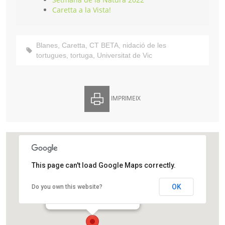
Caretta a la Vista!
Blanes
,
Caretta
,
CT BETA
,
nidació de les
tortugues
,
tortuga
,
Universitat de Vic
IMPRIMEIX
This page can't load Google Maps correctly.
Biblioteca Comarcal de Blanes
OK
Do you own this website?
Passeig de Catalunya, 2
Blanes