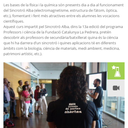
Les bases de la física i la química són presents dia a dia al funcionament
del Sincrotró Alba (electromagnetisme, estructura de l’àtom, òptica,
etc.), fomentant i fent més atractives entre els alumnes les vocacions
científiques.
Aquest curs impartit pel Sincrotró Alba, dins la 13a edició del programa
Professors i ciència de la Fundació Catalunya La Pedrera, pretén
descobrir als professors de secundària/batxillerat quina és la ciència
que hi ha darrera d’un sincrotró i quines aplicacions té en diferents
àmbits com la biologia, ciència de materials, medi ambient, medicina,
patrimoni artístic, etc.).