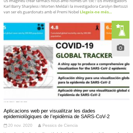
Us imagineu crear fàrmacs nous amb només un ‘clic’? Els investigadors
Karl Barry Sharpless i Morten Meldal i la investigadora Carolyn Bertozzi
van ser els guardonats amb el Premi Nobel
Llegeix-ne més…
Aplicacions web per visualitzar les dades
epidemiològiques de l’epidèmia de SARS-CoV-2
20 nov. 2020
Pessics de Ciencia