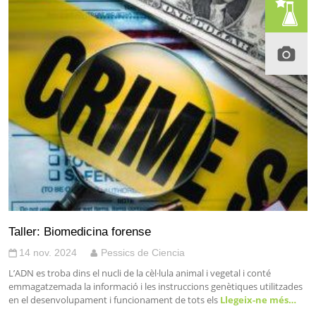
Taller: Biomedicina forense
14 nov. 2024
Pessics de Ciencia
L’ADN es troba dins el nucli de la cèl·lula animal i vegetal i conté
emmagatzemada la informació i les instruccions genètiques utilitzades
en el desenvolupament i funcionament de tots els
Llegeix-ne més…