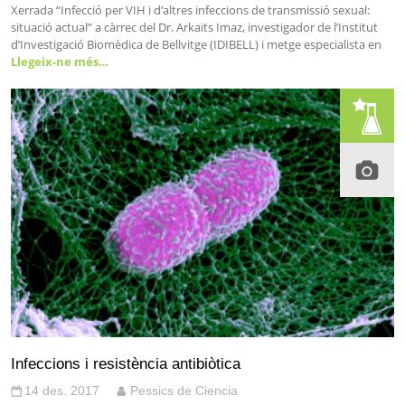
Xerrada “Infecció per VIH i d’altres infeccions de transmissió sexual:
situació actual” a càrrec del Dr. Arkaits Imaz, investigador de l’Institut
d’Investigació Biomèdica de Bellvitge (IDIBELL) i metge especialista en
Llegeix-ne més…
Infeccions i resistència antibiòtica
14 des. 2017
Pessics de Ciencia