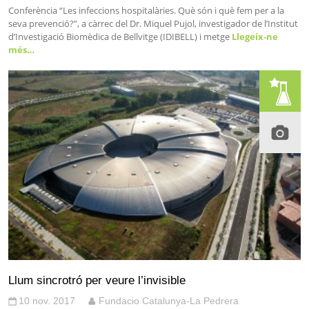
Conferència “Les infeccions hospitalàries. Què són i què fem per a la
seva prevenció?”, a càrrec del Dr. Miquel Pujol, investigador de l’Institut
d’Investigació Biomèdica de Bellvitge (IDIBELL) i metge
Llegeix-ne
més…
Llum sincrotró per veure l’invisible
10 nov. 2017
Fundacio Catalunya-La Pedrera