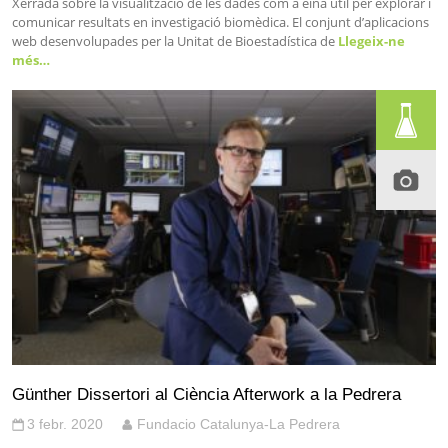
Xerrada sobre la visualització de les dades com a eina útil per explorar i
comunicar resultats en investigació biomèdica. El conjunt d’aplicacions
web desenvolupades per la Unitat de Bioestadística de
Llegeix-ne
més…
Günther Dissertori al Ciència Afterwork a la Pedrera
3 febr. 2020
Fundacio Catalunya-La Pedrera