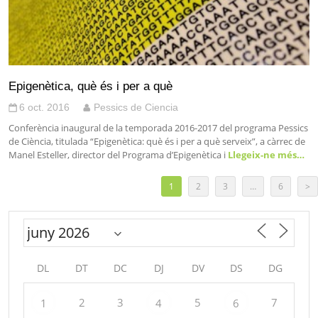
Epigenètica, què és i per a què
6 oct. 2016
Pessics de Ciencia
Conferència inaugural de la temporada 2016-2017 del programa Pessics
de Ciència, titulada “Epigenètica: què és i per a què serveix”, a càrrec de
Manel Esteller, director del Programa d’Epigenètica i
Llegeix-ne més…
1
2
3
…
6
>
DL
DT
DC
DJ
DV
DS
DG
2
3
5
7
1
4
6