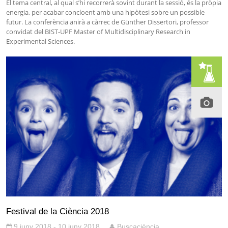
El tema central, al qual s’hi recorrerà sovint durant la sessió, és la pròpia
energia, per acabar concloent amb una hipòtesi sobre un possible
futur. La conferència anirà a càrrec de Günther Dissertori, professor
convidat del BIST-UPF Master of Multidisciplinary Research in
Experimental Sciences.
Festival de la Ciència 2018
9 juny 2018 - 10 juny 2018
Buscaciència