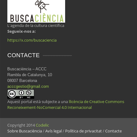
L'agenda de la cultura científica
Segueix-nos a:
https://x.com/buscaciencia
CONTACTE
Buscaciència – ACCC
Rambla de Catalunya, 10
08007 Barcelona
acccgestio@gmail.com
Aquest portal està subjecte a una
llicència de Creative Commons
Reconeixement-NoComercial 4.0 Internacional
Copyright 2014
Codelic
Sobre Buscaciència
/
Avís legal
/
Política de privacitat
/
Contacte