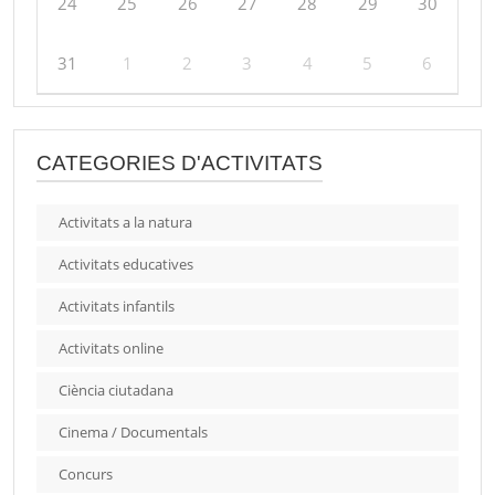
24
25
26
27
28
29
30
31
1
2
3
4
5
6
CATEGORIES D'ACTIVITATS
Activitats a la natura
Activitats educatives
Activitats infantils
Activitats online
Ciència ciutadana
Cinema / Documentals
Concurs