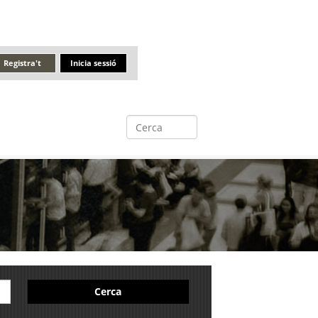
Registra't
Inicia sessió
Cerca