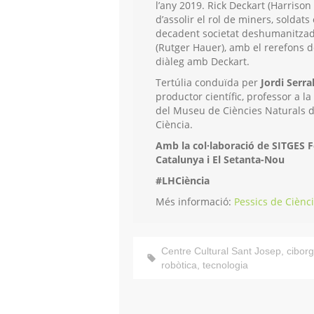
l’any 2019. Rick Deckart (Harrison
d’assolir el rol de miners, soldat
decadent societat deshumanitzada
(Rutger Hauer), amb el rerefons 
diàleg amb Deckart.
Tertúlia conduïda per
Jordi Serra
productor científic, professor a l
del Museu de Ciències Naturals de
Ciència.
Amb la col·laboració de SITGES F
Catalunya i El Setanta-Nou
#LHCiència
Més informació:
Pessics de Ciènc
Centre Cultural Sant Josep
,
ciborg
robòtica
,
tecnologia