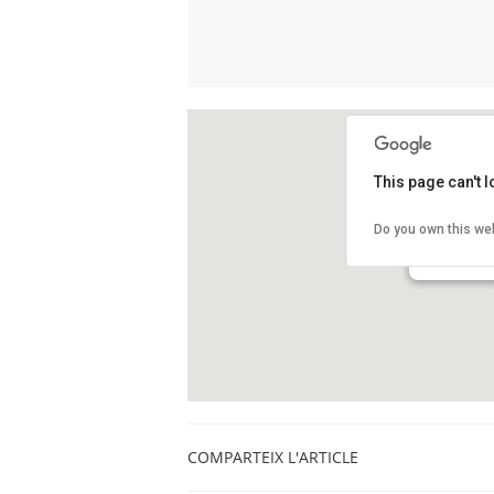
This page can't 
Centre Cul
Do you own this we
Avinguda d'I
L'Hospitalet
COMPARTEIX L'ARTICLE