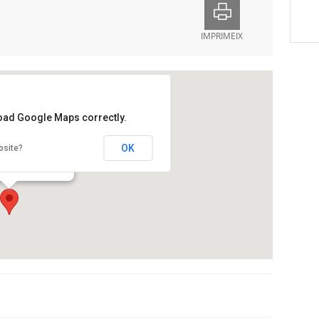
IMPRIMEIX
load Google Maps correctly.
tural Sant Josep
OK
bsite?
sabel la Catòlica,32