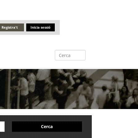
Registra't
Inicia sessió
Cerca