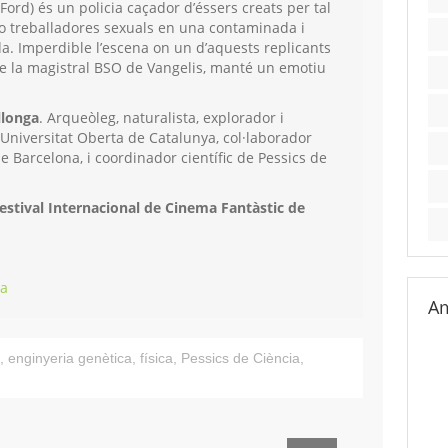
 Ford) és un policia caçador d’éssers creats per tal
s o treballadores sexuals en una contaminada i
. Imperdible l’escena on un d’aquests replicants
de la magistral BSO de Vangelis, manté un emotiu
llonga
. Arqueòleg, naturalista, explorador i
a Universitat Oberta de Catalunya, col·laborador
 Barcelona, i coordinador científic de Pessics de
estival Internacional de Cinema Fantàstic de
ia
Am
,
enginyeria genètica
,
física
,
Pessics de Ciència
,