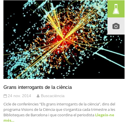
Grans interrogants de la ciència
24 nov. 2014
Buscaciència
Cicle de conferències “Els grans interrogants de la ciència”, dins del
programa Visions de la Ciència que s’organitza cada trimestre a les
Biblioteques de Barcelona i que coordina el periodista
Llegeix-ne
més…