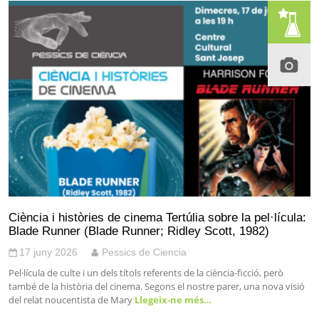
Ciència i històries de cinema Tertúlia sobre la pel·lícula:
Blade Runner (Blade Runner; Ridley Scott, 1982)
17 juny 2026
Pessics de Ciencia
Pel·lícula de culte i un dels títols referents de la ciència-ficció, però
també de la història del cinema. Segons el nostre parer, una nova visió
del relat noucentista de Mary
Llegeix-ne més…