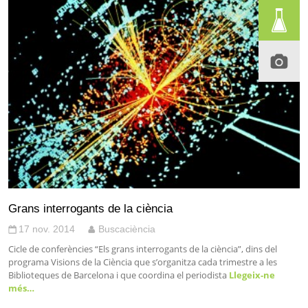
Grans interrogants de la ciència
17 nov. 2014
Buscaciència
Cicle de conferències “Els grans interrogants de la ciència”, dins del
programa Visions de la Ciència que s’organitza cada trimestre a les
Biblioteques de Barcelona i que coordina el periodista
Llegeix-ne
més…