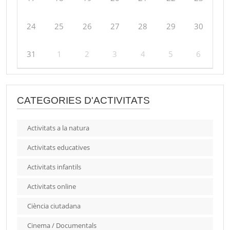
24
25
26
27
28
29
30
31
1
2
3
4
5
6
CATEGORIES D'ACTIVITATS
Activitats a la natura
Activitats educatives
Activitats infantils
Activitats online
Ciència ciutadana
Cinema / Documentals