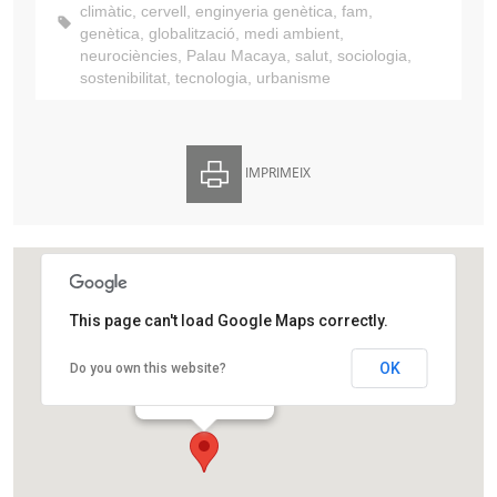
climàtic
,
cervell
,
enginyeria genètica
,
fam
,
genètica
,
globalització
,
medi ambient
,
neurociències
,
Palau Macaya
,
salut
,
sociologia
,
sostenibilitat
,
tecnologia
,
urbanisme
IMPRIMEIX
This page can't load Google Maps correctly.
Ateneu Barcelonès
OK
Do you own this website?
Carrer Canuda, 6
Barcelona