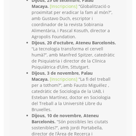
Dijous, 29 de setembre,
Palau
Macaya.
[Inscripcions
]
“Globalització o
proximitat per eradicar la fam al món?”,
amb Gustavo Duch, escriptor i
coordinador de la revista Sobirania
Alimentària, i Pascal Kosuth, director a
Agropolis Foundation.
Dijous, 20 d’octubre, Ateneu Barcelonès.
“La tecnologia transforma el cervell
humà?”, amb Manfred Spitzer, catedràtic
de Psiquiatria i director de la Clínica
Psiquiàtrica d’Ulm, Sttutgart.
Dijous, 3 de novembre, Palau
Macaya.
[Inscripcions]
“La fi del treball
per a tothom?”, amb Fausto Miguélez ,
catedràtic de Sociologia de la UAB, i
Esteban Martínez, doctor en Sociologia
del Treball a la Université Libre du
Bruxelles.
Dijous, 10 de novembre, Ateneu
Barcelonès.
“Són possibles les ciutats
sostenibles?”, amb Jordi Portabella,
director de l’Àrea de Recerca i