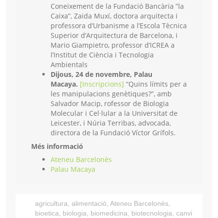
Coneixement de la Fundació Bancària ”la
Caixa”, Zaida Muxí, doctora arquitecta i
professora d’Urbanisme a l’Escola Tècnica
Superior d’Arquitectura de Barcelona, i
Mario Giampietro, professor d’ICREA a
l’Institut de Ciència i Tecnologia
Ambientals
Dijous, 24 de novembre, Palau
Macaya.
[Inscripcions]
“Quins límits per a
les manipulacions genètiques?”, amb
Salvador Macip, rofessor de Biologia
Molecular i Cel·lular a la Universitat de
Leicester, i Núria Terribas, advocada,
directora de la Fundació Víctor Grífols.
Més informació
Ateneu Barcelonès
Palau Macaya
agricultura
,
alimentació
,
Ateneu Barcelonès
,
bioetica
,
biologia
,
biomedicina
,
biotecnologia
,
canvi