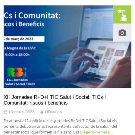
XII Jornades R+D+I TIC Salut i Social. TICs i
Comunitat: riscos i beneficis
16 març 2023
UDivulga
En aquesta 12a edició de les Jornades R+D+I TIC Salut i Social els
ponents debatran amb representants del sector de la salut i del
benestar social que formen la fila zero. Les
Llegeix-ne més…