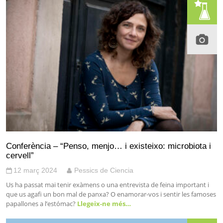
Conferència – “Penso, menjo… i existeixo: microbiota i
cervell”
12 març 2024
Pessics de Ciencia
Us ha passat mai tenir exàmens o una entrevista de feina important i
que us agafi un bon mal de panxa? O enamorar-vos i sentir les famoses
papallones a l’estómac?
Llegeix-ne més…