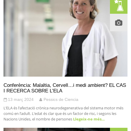
Conferència: Malaltia, Cervell…i medi ambient? EL CAS
I RECERCA SOBRE L’ELA
13 març 2024
Pessics de Ciencia
L’ELA és l’afectació crònica neurodegenerativa del sistema motor més
comú en l’adult. L’edat és clar que és un factor de risc, i segons les
Nacions Unides, el nombre de persones
Llegeix-ne més…