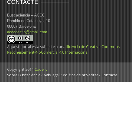
CONTACTE
Buscaciència – ACCC
Rambla de Catalunya, 10
08007 Barcelona
acccgestio@gmail.com
Aquest portal està subjecte a una
llicència de Creative Commons
Reconeixement-NoComercial 4.0 Internacional
Copyright 2014
Codelic
Sobre Buscaciència
/
Avís legal
/
Política de privacitat
/
Contacte