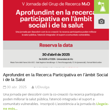
Aprofundint en la Recerca Participativa en l’àmbit Social
i de la Salut
30 abr. 2025
UDivulga
Una jornada per descobrir com la co-creació i la recerca participativa
poden millorar la salut pública, l’atenció integrada i el suport a
comunitats vulnerables. Inscripció L’assistència a la jornada és
Llegeix-
ne més…