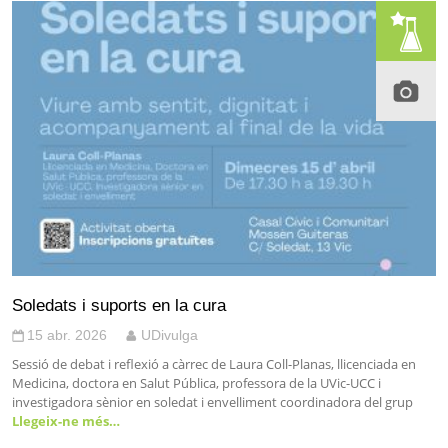
Soledats i suports en la cura
15 abr. 2026
UDivulga
Sessió de debat i reflexió a càrrec de Laura Coll-Planas, llicenciada en
Medicina, doctora en Salut Pública, professora de la UVic-UCC i
investigadora sènior en soledat i envelliment coordinadora del grup
Llegeix-ne més…