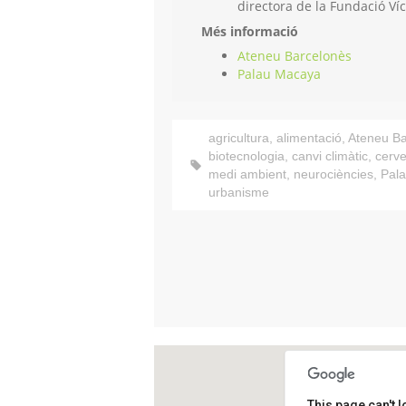
directora de la Fundació Víc
Més informació
Ateneu Barcelonès
Palau Macaya
agricultura
,
alimentació
,
Ateneu Ba
biotecnologia
,
canvi climàtic
,
cerve
medi ambient
,
neurociències
,
Pal
urbanisme
This page can't 