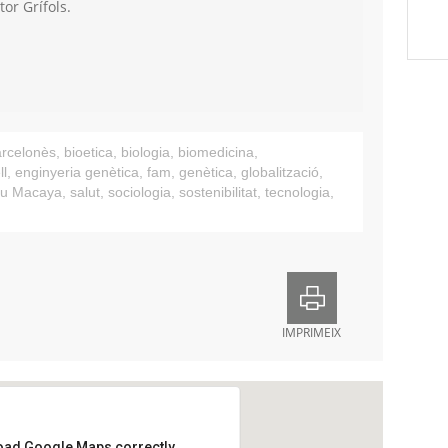
tor Grífols.
rcelonès
,
bioetica
,
biologia
,
biomedicina
,
ll
,
enginyeria genètica
,
fam
,
genètica
,
globalització
,
au Macaya
,
salut
,
sociologia
,
sostenibilitat
,
tecnologia
,
IMPRIMEIX
load Google Maps correctly.