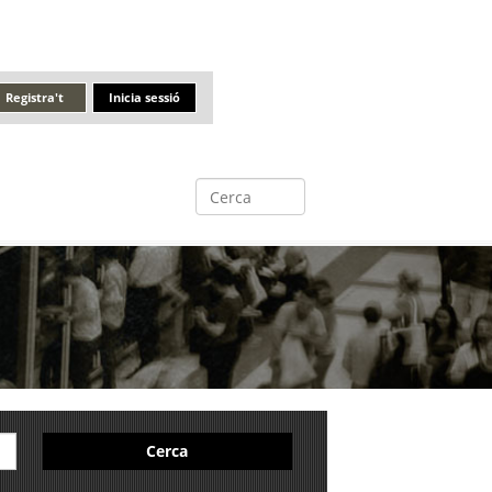
Registra't
Inicia sessió
Cerca