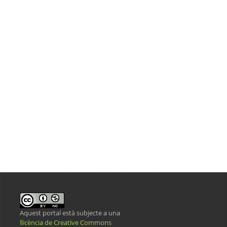
Aquest portal està subjecte a una
llicència de Creative Commons