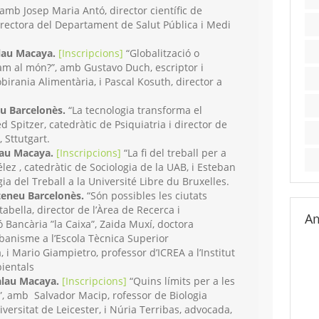
amb Josep Maria Antó, director científic de
directora del Departament de Salut Pública i Medi
lau Macaya.
[Inscripcions
]
“Globalització o
fam al món?”, amb Gustavo Duch, escriptor i
birania Alimentària, i Pascal Kosuth, director a
eu Barcelonès.
“La tecnologia transforma el
 Spitzer, catedràtic de Psiquiatria i director de
, Sttutgart.
lau Macaya.
[Inscripcions]
“La fi del treball per a
ez , catedràtic de Sociologia de la UAB, i Esteban
ia del Treball a la Université Libre du Bruxelles.
teneu Barcelonès.
“Són possibles les ciutats
tabella, director de l’Àrea de Recerca i
Am
Bancària ”la Caixa”, Zaida Muxí, doctora
rbanisme a l’Escola Tècnica Superior
 i Mario Giampietro, professor d’ICREA a l’Institut
ientals
alau Macaya.
[Inscripcions]
“Quins límits per a les
, amb Salvador Macip, rofessor de Biologia
iversitat de Leicester, i Núria Terribas, advocada,