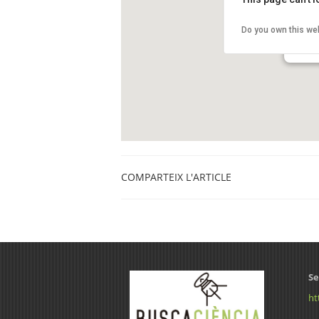
Atene
Do you own this we
Carrer
Barcel
COMPARTEIX L'ARTICLE
Se
ht