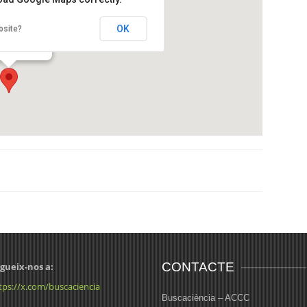
u Barcelonès
OK
bsite?
 Canuda, 6
ona
CONTACTE
gueix-nos a:
tps://x.com/buscaciencia
Buscaciència – ACCC