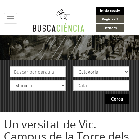
Inicia sessió
Toggle
Registra't
navigation
Entitats
Cerca
Universitat de Vic.
Campus de la Torre dels