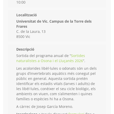
10:00
Localització
Universitat de Vic. Campus de la Torre dels
Frares
C. de la Laura, 13
8500 Vic
Descripció
Sortida del programa anual de “
Sortides
naturalistes a Osona i el Lluçanès 2026
“.
Les acolorides libèl·lules o odonats són un dels
grups d’invertebrats aquàtics més conegut pel
públic en general. Aquesta sortida pretén
identificar els estadis vitals (larves i adults) de
les libèl·lules, conèixer el seu cicle biològic, els
ambients on viuen, com s’alimenten i quines
famílies o espècies hi ha a Osona.
A càrrec de Josep García Moreno.