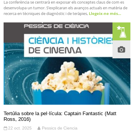
La conferència se centrarà en exposar els conceptes claus de com es
desenvolupa un tumor. S’explicaran els avanços actuals en matèria de
recerca en tècniques de diagnòstic i de teràpies,
Llegeix-ne més…
Tertúlia sobre la pel·lícula: Captain Fantastic (Matt
Ross, 2016)
22 oct. 2025
Pessics de Ciencia