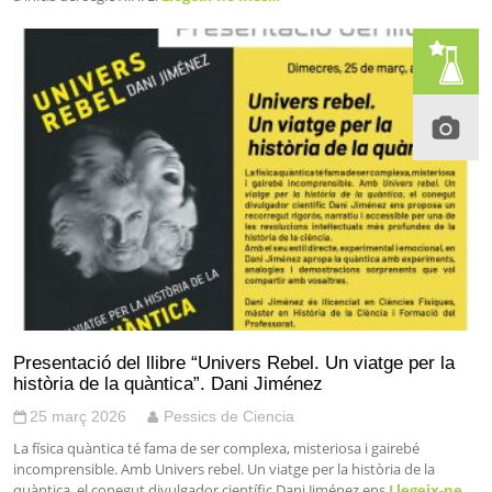
Presentació del llibre “Univers Rebel. Un viatge per la
història de la quàntica”. Dani Jiménez
25 març 2026
Pessics de Ciencia
La física quàntica té fama de ser complexa, misteriosa i gairebé
incomprensible. Amb Univers rebel. Un viatge per la història de la
quàntica, el conegut divulgador científic Dani Jiménez ens
Llegeix-ne