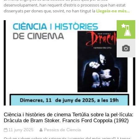
desenvolupament, han requerit d’estris o processos que han estat
dissenyats per dones que, sovint, no han tingut la
Llegeix-ne més…
Ciència i històries de cinema Tertúlia sobre la pel·lícula:
Dràcula de Bram Stoker. Francis Ford Coppola (1992)
11 juny 2025
Pessics de Ciencia
Què en sabem sobre els ratpenats i vampirs del món animal? A tenor