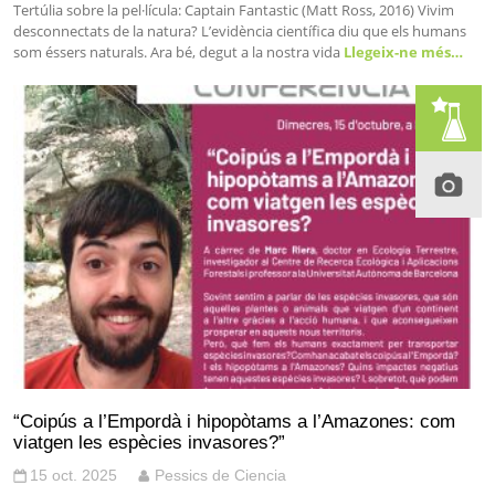
Tertúlia sobre la pel·lícula: Captain Fantastic (Matt Ross, 2016) Vivim
desconnectats de la natura? L’evidència científica diu que els humans
som éssers naturals. Ara bé, degut a la nostra vida
Llegeix-ne més…
“Coipús a l’Empordà i hipopòtams a l’Amazones: com
viatgen les espècies invasores?”
15 oct. 2025
Pessics de Ciencia