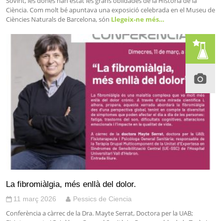
Sovint, les dones han estat les grans oblidades de la Història de la
Ciència. Com molt bé apuntava una exposició celebrada en el Museu de
Ciències Naturals de Barcelona, són
Llegeix-ne més…
La fibromiàlgia, més enllà del dolor.
11 març 2026
Pessics de Ciencia
Conferència a càrrec de la Dra. Mayte Serrat, Doctora per la UAB;