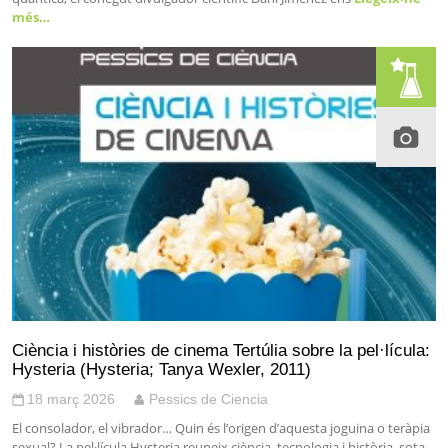
més…
Ciència i històries de cinema Tertúlia sobre la pel·lícula:
Hysteria (Hysteria; Tanya Wexler, 2011)
18 març 2026
Pessics de Ciencia
El consolador, el vibrador… Quin és l’origen d’aquesta joguina o teràpia
sexual? La pel·lícula Hysteria reuneix ciència, tecnologia i història, sota