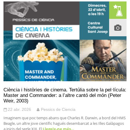
Ciència i històries de cinema. Tertúlia sobre la pel·lícula:
Master and Commander: a l’altre cantó del món (Peter
Weir, 2003)
22 abr. 2026
Pessics de Ciencia
Imaginem que poc temps abans que Charles R. Darwin, a bord del HMS
Beagle, un altre jove científic hagués desembarcat a les Illes Galàpagos
a inicis del segle XIX. El
Llegeix-ne més…