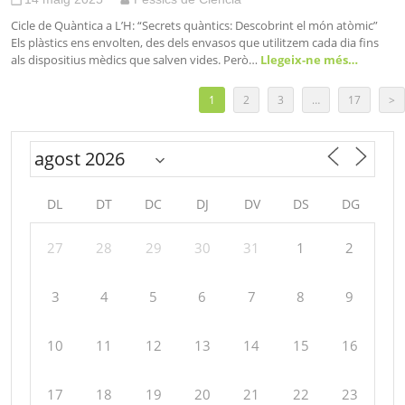
Cicle de Quàntica a L’H: “Secrets quàntics: Descobrint el món atòmic”
Els plàstics ens envolten, des dels envasos que utilitzem cada dia fins
als dispositius mèdics que salven vides. Però…
Llegeix-ne més…
1
2
3
…
17
>
DL
DT
DC
DJ
DV
DS
DG
27
28
29
30
31
1
2
3
4
5
6
7
8
9
10
11
12
13
14
15
16
17
18
19
20
21
22
23