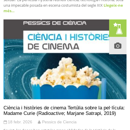
una impecable posada en escena costumista del segle XIX
Llegeix-ne
més…
Ciència i històries de cinema Tertúlia sobre la pel·lícula:
Madame Curie (Radioactive; Marjane Satrapi, 2019)
18 febr. 2026
Pessics de Ciencia