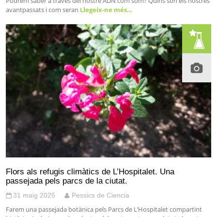
Podrem saber a través del nostre ADN com som? Quins són els nostres
avantpassats i com seran
Llegeix-ne més…
Flors als refugis climàtics de L’Hospitalet. Una
passejada pels parcs de la ciutat.
31 maig 2025
Pessics de Ciencia
Farem una passejada botànica pels Parcs de L’Hospitalet compartint