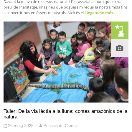
Davant la minva de recursos naturals i l’escassetat, alhora que elevat
preu, de l’habitatge, imagineu que poguéssim reduir la nostra mida fins
a convertir-nos en éssers minúsculs. Això és el
Llegeix-ne més…
Taller: De la via làctia a la lluna: contes amazònics de la
natura.
20 maig 2025
Pessics de Ciencia