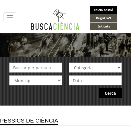
Inicia sessió
Toggle
Registra't
navigation
Entitats
Cerca
PESSICS DE CIÈNCIA