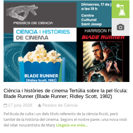
Ciència i històries de cinema Tertúlia sobre la pel·lícula:
Blade Runner (Blade Runner; Ridley Scott, 1982)
17 juny 2026
Pessics de Ciencia
Pel·lícula de culte i un dels títols referents de la ciència-ficció, però
també de la història del cinema. Segons el nostre parer, una nova visió
del relat noucentista de Mary
Llegeix-ne més…