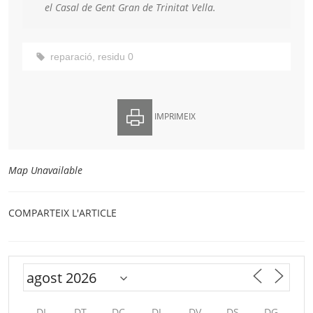
el Casal de Gent Gran de Trinitat Vella.
reparació
,
residu 0
IMPRIMEIX
Map Unavailable
COMPARTEIX L'ARTICLE
DL
DT
DC
DJ
DV
DS
DG