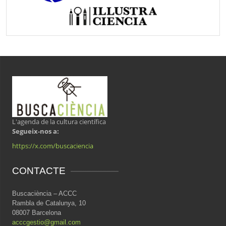
L'agenda de la cultura científica
Segueix-nos a:
https://x.com/buscaciencia
CONTACTE
Buscaciència – ACCC
Rambla de Catalunya, 10
08007 Barcelona
acccgestio@gmail.com