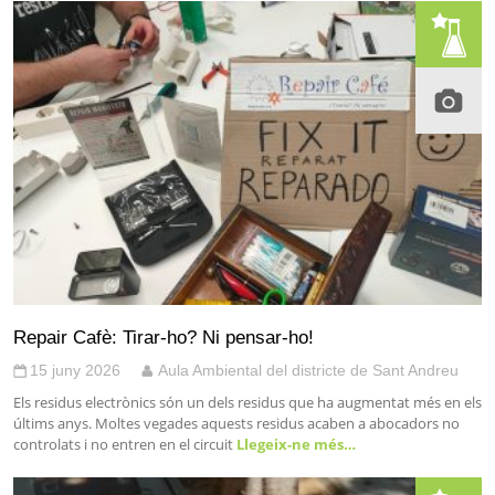
Repair Cafè: Tirar-ho? Ni pensar-ho!
15 juny 2026
Aula Ambiental del districte de Sant Andreu
Els residus electrònics són un dels residus que ha augmentat més en els
últims anys. Moltes vegades aquests residus acaben a abocadors no
controlats i no entren en el circuit
Llegeix-ne més…