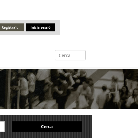
Registra't
Inicia sessió
Cerca