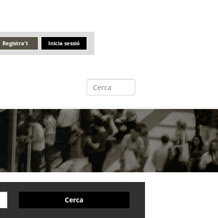
Registra't
Inicia sessió
Cerca