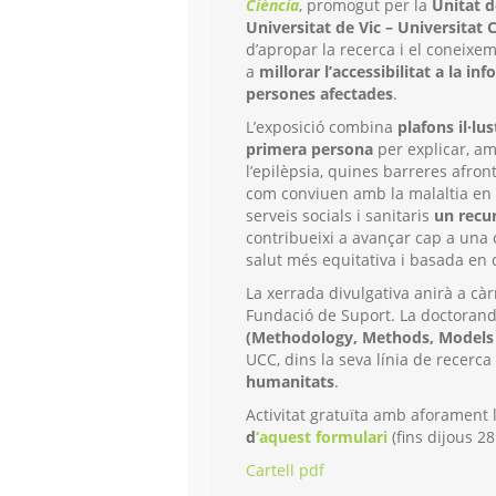
Ciència
, promogut per la
Unitat d
Universitat de Vic – Universitat
d’apropar la recerca i el coneixeme
a
millorar l’accessibilitat a la in
persones afectades
.
L’exposició combina
plafons il·lu
primera persona
per explicar, am
l’epilèpsia, quines barreres afron
com conviuen amb la malaltia en e
serveis socials i sanitaris
un recur
contribueixi a avançar cap a una
salut més equitativa i basada en 
La xerrada divulgativa anirà a cà
Fundació de Suport. La doctorand
(Methodology, Methods, Models 
UCC, dins la seva línia de recerc
humanitats
.
Activitat gratuïta amb aforament 
d
‘aquest formulari
(fins dijous 28
Cartell pdf