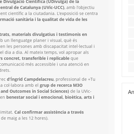
e Divulgació Científica (UDivulga) de la
 Central de Catalunya (UVic-UCC)
, amb l’objectiu
nt científic a la ciutadania. L’exposició se centra
formació sanitària i la qualitat de vida de les
strats, materials divulgatius i testimonis en
b un llenguatge planer i visual, què és
ten les persones amb discapacitat intel·lectual i
l dia a dia. Al mateix temps, vol apropar als
s concret, transferible i replicable
que
 comunicació més accessible i una atenció en
drets.
rrec
d’Íngrid Campdelacreu
, professional de +Tu
a col·labora amb el
grup de recerca M3O
and Outcomes in Social Sciences)
de la UVic-
Am
a en
benestar social i emocional, bioètica, arts i
limitat.
Cal confirmar assistència a través
 de maig a les 12 hores).