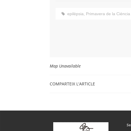
epilèpsia
,
Primavera de la Ciència
Map Unavailable
COMPARTEIX L'ARTICLE
Se