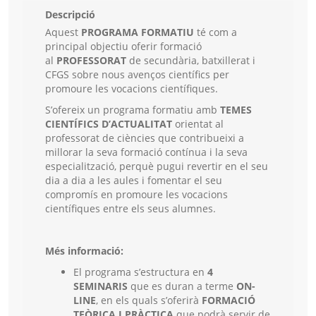
Descripció
Aquest
PROGRAMA FORMATIU
té com a
principal objectiu oferir formació
al
PROFESSORAT
de secundària, batxillerat i
CFGS sobre nous avenços científics per
promoure les vocacions científiques.
S’ofereix un programa formatiu amb
TEMES
CIENTÍFICS D’ACTUALITAT
orientat al
professorat de ciències que contribueixi a
millorar la seva formació contínua i la seva
especialització, perquè pugui revertir en el seu
dia a dia a les aules i fomentar el seu
compromís en promoure les vocacions
científiques entre els seus alumnes.
Més informació:
El programa s’estructura en
4
SEMINARIS
que es duran a terme
ON-
LINE
, en els quals s’oferirà
FORMACIÓ
TEÒRICA I PRÀCTICA
que podrà servir de