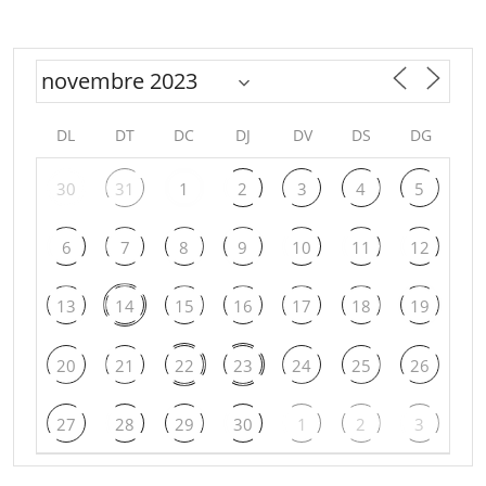
DL
DT
DC
DJ
DV
DS
DG
30
31
1
2
3
4
5
6
7
8
9
10
11
12
13
14
15
16
17
18
19
20
21
22
23
24
25
26
27
28
29
30
1
2
3