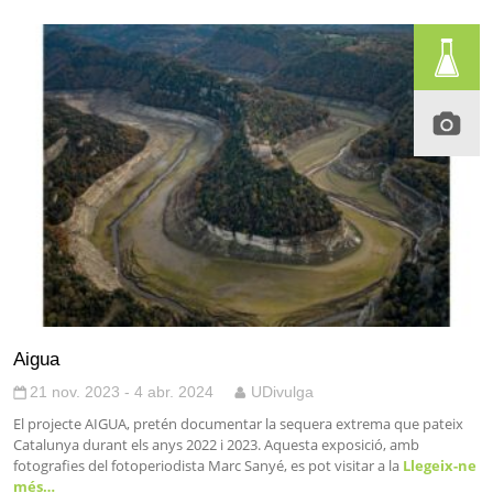
Aigua
21 nov. 2023 - 4 abr. 2024
UDivulga
El projecte AIGUA, pretén documentar la sequera extrema que pateix
Catalunya durant els anys 2022 i 2023. Aquesta exposició, amb
fotografies del fotoperiodista Marc Sanyé, es pot visitar a la
Llegeix-ne
més…