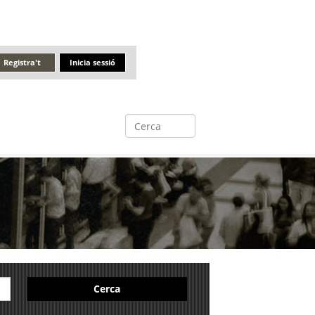
Registra't
Inicia sessió
Cerca