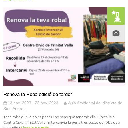
Renova la Roba edició de tardor
13 nov. 2023 - 23 nov. 2023
Aula Ambiental del districte de
Sant Andreu
Tens roba que ja no et poses i no saps què fer amb ella? Porta-la al
Centre Cívic Trinitat Vella i intercanvia-la per altres peces de roba que
t’agradin i
Llegeix-ne més…