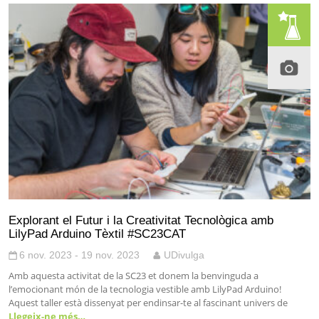
Explorant el Futur i la Creativitat Tecnològica amb
LilyPad Arduino Tèxtil #SC23CAT
6 nov. 2023 - 19 nov. 2023
UDivulga
Amb aquesta activitat de la SC23 et donem la benvinguda a
l’emocionant món de la tecnologia vestible amb LilyPad Arduino!
Aquest taller està dissenyat per endinsar-te al fascinant univers de
Llegeix-ne més…