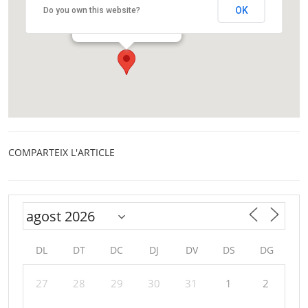
Centre Cívic Trinitat Vella
OK
Do you own this website?
Carrer Foradada, 36
Barcelona
COMPARTEIX L'ARTICLE
DL
DT
DC
DJ
DV
DS
DG
27
28
29
30
31
1
2