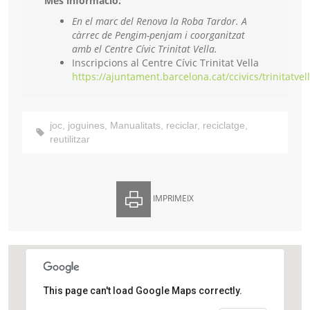
Més informació:
En el marc del Renova la Roba Tardor. A
càrrec de Pengim-penjam i coorganitzat
amb el Centre Cívic Trinitat Vella.
Inscripcions al Centre Cívic Trinitat Vella
https://ajuntament.barcelona.cat/ccivics/trinitatvel
joc
,
joguines
,
Manualitats
,
reciclar
,
reciclatge
,
reutilitzar
IMPRIMEIX
This page can't load Google Maps correctly.