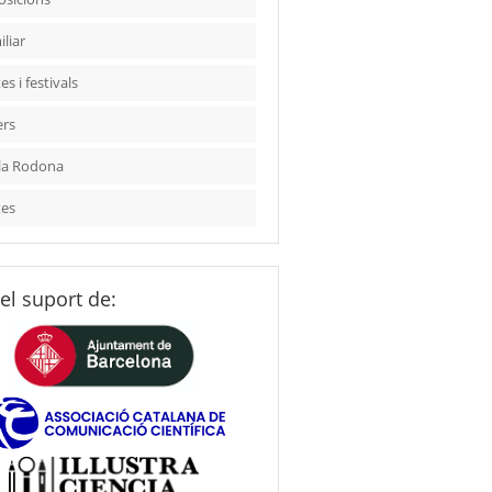
liar
es i festivals
ers
la Rodona
tes
el suport de: