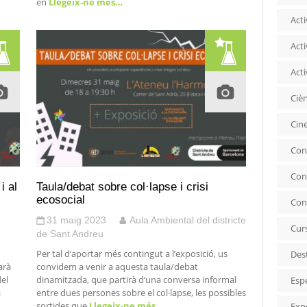
en
Llegeix-ne més…
Acti
Acti
Acti
Ciè
Cin
Con
Con
i al
Taula/debat sobre col·lapse i crisi
ecosocial
Con
31 maig 2023
Aula Ambiental del districte
Cur
de Sant Andreu
Per tal d’aportar més contingut a l’exposició, us
Des
arà
convidem a venir a aquesta taula/debat
del
dinamitzada, que partirà d’una conversa informal
Esp
a
entre dues persones sobre el col·lapse, les possibles
sortides que
Llegeix-ne més…
Exp