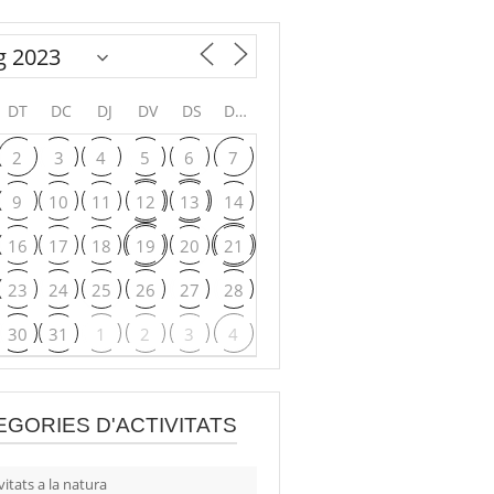
DT
DC
DJ
DV
DS
DG
2
3
4
5
6
7
9
10
11
12
13
14
16
17
18
19
20
21
23
24
25
26
27
28
30
31
1
2
3
4
EGORIES D'ACTIVITATS
vitats a la natura