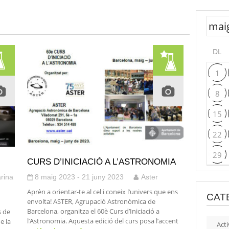
DL
1
8
15
22
29
CURS D’INICIACIÓ A L’ASTRONOMIA
rina
8 maig 2023 - 21 juny 2023
Aster
Aprèn a orientar-te al cel i coneix l’univers que ens
CAT
envolta! ASTER, Agrupació Astronòmica de
Barcelona, organitza el 60è Curs d’Iniciació a
s de
l’Astronomia. Aquesta edició del curs posa l’accent
e la
Acti