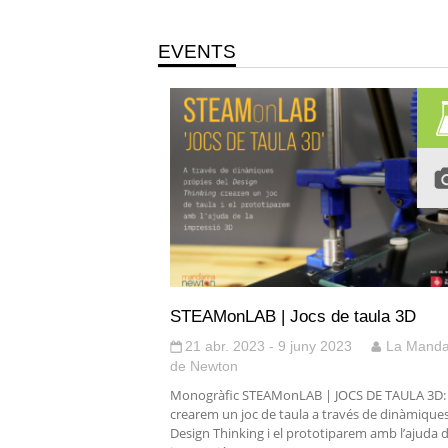
EVENTS
STEAMonLAB | Jocs de taula 3D
21 abr. 2023 - 9 juny 2023
La Manda
de Newton
Monogràfic STEAMonLAB | JOCS DE TAULA 3D:
crearem un joc de taula a través de dinàmique
Design Thinking i el prototiparem amb l’ajuda d