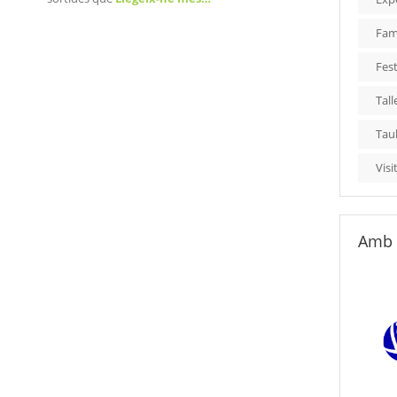
Fami
Fest
Tall
Tau
Visi
Amb 