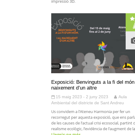
impressió 3D.
Exposició: Benvinguts a la fi del món 
naixement d’un altre
15 maig 2023 - 2 juny 2023
Aula
Ambiental del districte de Sant Andreu
Us convidem a l’Ateneu Harmonia per fer un
recorregut per aquesta exposició, que ens parl
de les causes de l’actual crisi ecosocial, partint 
realisme ecològic, l’evidència de l’augment de l
Llegeix-ne més…