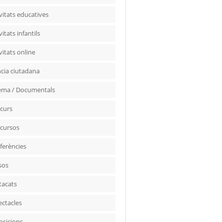
vitats educatives
vitats infantils
vitats online
ncia ciutadana
ema / Documentals
curs
cursos
ferències
sos
tacats
ectacles
osicions