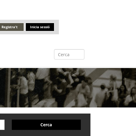
Registra't
Inicia sessió
Cerca