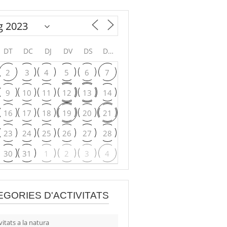
DT
DC
DJ
DV
DS
DG
2
3
4
5
6
7
9
10
11
12
13
14
16
17
18
19
20
21
23
24
25
26
27
28
30
31
1
2
3
4
EGORIES D'ACTIVITATS
vitats a la natura