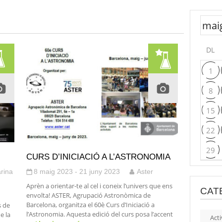
DL
1
8
15
22
29
CURS D’INICIACIÓ A L’ASTRONOMIA
rina
8 maig 2023 - 21 juny 2023
Aster
Aprèn a orientar-te al cel i coneix l’univers que ens
CAT
envolta! ASTER, Agrupació Astronòmica de
Barcelona, organitza el 60è Curs d’Iniciació a
s de
l’Astronomia. Aquesta edició del curs posa l’accent
e la
Acti