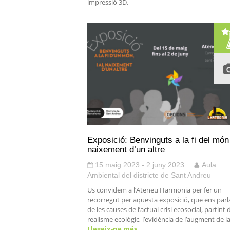
impressió 3D.
Exposició: Benvinguts a la fi del món 
naixement d’un altre
15 maig 2023 - 2 juny 2023
Aula
Ambiental del districte de Sant Andreu
Us convidem a l’Ateneu Harmonia per fer un
recorregut per aquesta exposició, que ens parl
de les causes de l’actual crisi ecosocial, partint 
realisme ecològic, l’evidència de l’augment de l
Llegeix-ne més…