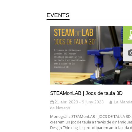
EVENTS
STEAMonLAB | Jocs de taula 3D
21 abr. 2023 - 9 juny 2023
La Manda
de Newton
Monogràfic STEAMonLAB | JOCS DE TAULA 3D:
crearem un joc de taula a través de dinàmique
Design Thinking i el prototiparem amb l’ajuda d