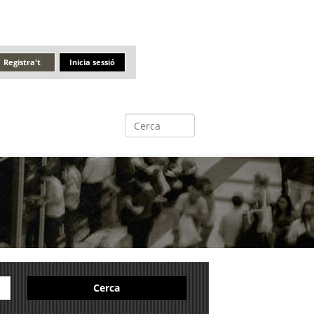
Registra't
Inicia sessió
Cerca