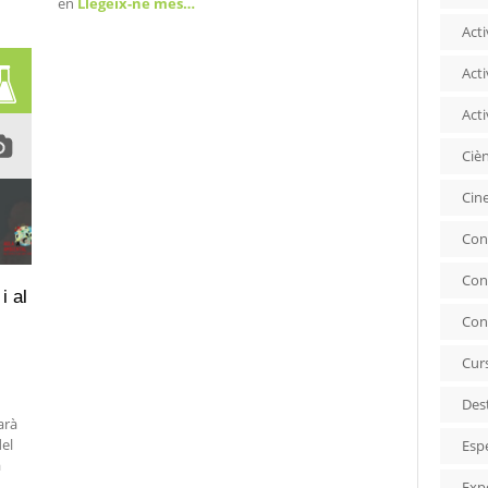
en
Llegeix-ne més…
Acti
Acti
Acti
Ciè
Cin
Con
Con
i al
Con
Cur
Des
arà
del
Esp
a
Exp