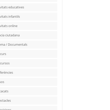
vitats educatives
vitats infantils
vitats online
ncia ciutadana
ema / Documentals
curs
cursos
ferències
sos
tacats
ectacles
osicions