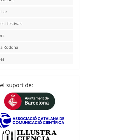
liar
es i festivals
ers
la Rodona
tes
el suport de: