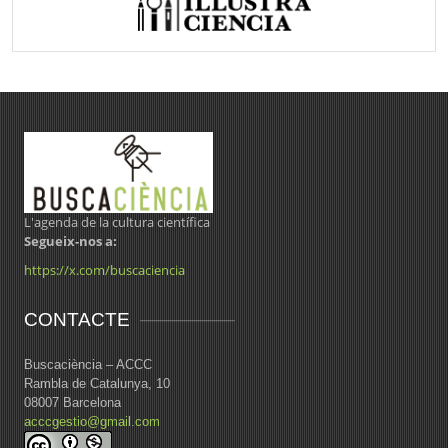
L'agenda de la cultura científica
Segueix-nos a:
https://x.com/buscaciencia
CONTACTE
Buscaciència – ACCC
Rambla de Catalunya, 10
08007 Barcelona
acccgestio@gmail.com