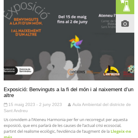
Exposició: Benvinguts a la fi del món i al naixement d’un
altre
15 maig 2023 - 2 juny 2023
Aula Ambiental del districte de
Sant Andreu
Us convidem a l’Ateneu Harmonia per fer un recorregut per aquesta
exposició, que ens parlarà de les causes de l’actual crisi ecosocial,
partint del realisme ecològic, l’evidència de l’augment de la
Llegeix-ne
més…