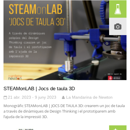
STEAMonLAB | Jocs de taula 3D
21 abr. 2023 - 9 juny 2023
La Mandarina de Newton
Monogràfic STEAMonLAB | JOCS DE TAULA 3D: crearem un joc de taula
a través de dinàmiques de Design Thinking i el prototiparem amb
l’ajuda de la impressió 3D.