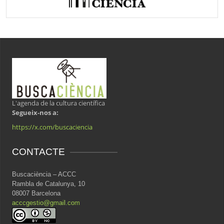
L'agenda de la cultura científica
Segueix-nos a:
https://x.com/buscaciencia
CONTACTE
Buscaciència – ACCC
Rambla de Catalunya, 10
08007 Barcelona
acccgestio@gmail.com