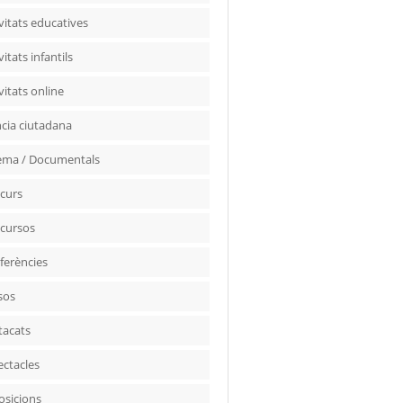
vitats educatives
vitats infantils
vitats online
ncia ciutadana
ema / Documentals
curs
cursos
ferències
sos
tacats
ectacles
osicions