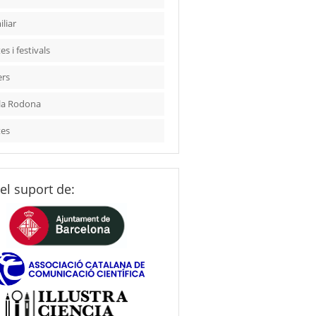
liar
es i festivals
ers
la Rodona
tes
el suport de: