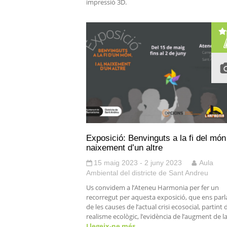
impressió 3D.
Exposició: Benvinguts a la fi del món 
naixement d’un altre
15 maig 2023 - 2 juny 2023
Aula
Ambiental del districte de Sant Andreu
Us convidem a l’Ateneu Harmonia per fer un
recorregut per aquesta exposició, que ens parl
de les causes de l’actual crisi ecosocial, partint 
realisme ecològic, l’evidència de l’augment de l
Llegeix-ne més…