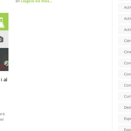
en
Llegeix-ne més…
Acti
Acti
Acti
Ciè
Cin
Con
Con
i al
Con
Cur
Des
arà
Esp
del
a
Exp