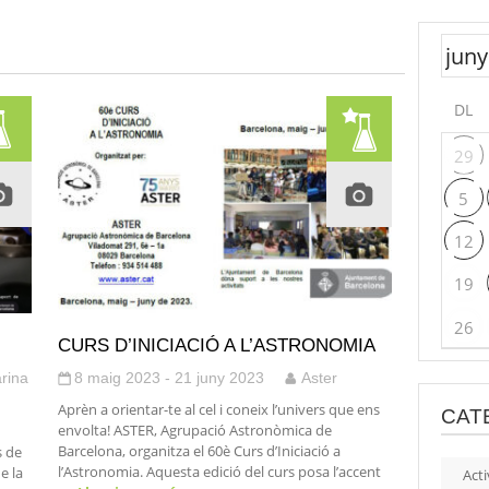
DL
29
5
12
19
26
CURS D’INICIACIÓ A L’ASTRONOMIA
rina
8 maig 2023 - 21 juny 2023
Aster
Aprèn a orientar-te al cel i coneix l’univers que ens
CAT
envolta! ASTER, Agrupació Astronòmica de
Barcelona, organitza el 60è Curs d’Iniciació a
s de
l’Astronomia. Aquesta edició del curs posa l’accent
e la
Acti