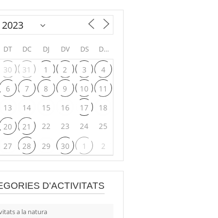
DT
DC
DJ
DV
DS
DG
30
31
1
2
3
4
6
7
8
9
10
11
13
14
15
16
17
18
22
23
24
25
20
21
27
28
29
30
1
2
EGORIES D'ACTIVITATS
vitats a la natura