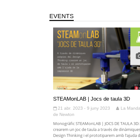
EVENTS
STEAMonLAB | Jocs de taula 3D
21 abr. 2023 - 9 juny 2023
La Manda
de Newton
Monogràfic STEAMonLAB | JOCS DE TAULA 3D:
crearem un joc de taula a través de dinàmique
Design Thinking i el prototiparem amb l’ajuda d