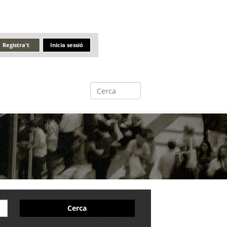
Registra't
Inicia sessió
Cerca