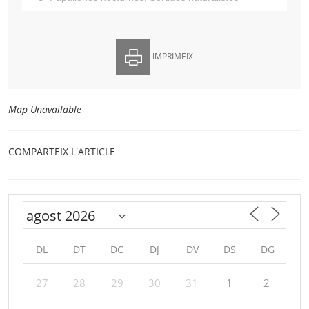
IMPRIMEIX
Map Unavailable
COMPARTEIX L'ARTICLE
DL
DT
DC
DJ
DV
DS
DG
27
28
29
30
31
1
2