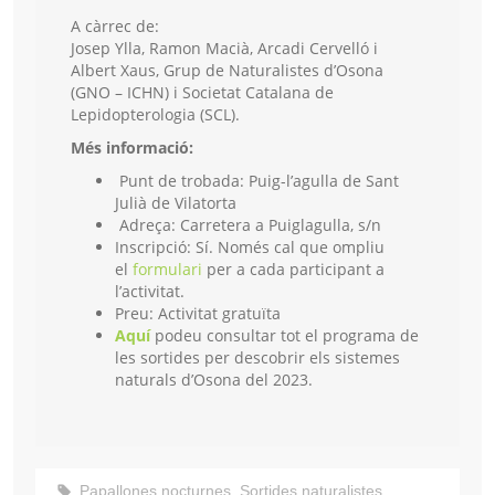
A càrrec de:
Josep Ylla, Ramon Macià, Arcadi Cervelló i
Albert Xaus, Grup de Naturalistes d’Osona
(GNO – ICHN) i Societat Catalana de
Lepidopterologia (SCL).
Més informació:
Punt de trobada:
Puig-l’agulla de Sant
Julià de Vilatorta
Adreça:
Carretera a Puiglagulla, s/n
Inscripció:
Sí. Només cal que ompliu
el
formulari
per a cada participant a
l’activitat.
Preu:
Activitat gratuïta
Aquí
podeu consultar tot el programa de
les sortides per descobrir els sistemes
naturals d’Osona del 2023.
Papallones nocturnes
,
Sortides naturalistes