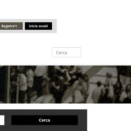
Registra't
Inicia sessió
Cerca