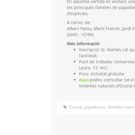
En aquesta sortida es visitarà un
les principals famílies de papallo
d’espècies.
A càrrec de:
Albert Palou, Martí Franch, Jordi 
(GNO – ICHN)
Més informació:
Inscripció:
Sí. Només cal q
l’activitat.
Punt de trobada: Universitat
Laura, 13. Vic).
Preu:
Activitat gratuïta
Aquí
podeu consultar tot el
sistemes naturals d’Osona 
Osona
,
papallones
,
Sortides natur