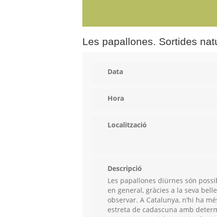
Les papallones. Sortides nat
Data
Hora
Localització
Descripció
Les papallones diürnes són possi
en general, gràcies a la seva bell
observar. A Catalunya, n’hi ha mé
estreta de cadascuna amb determi