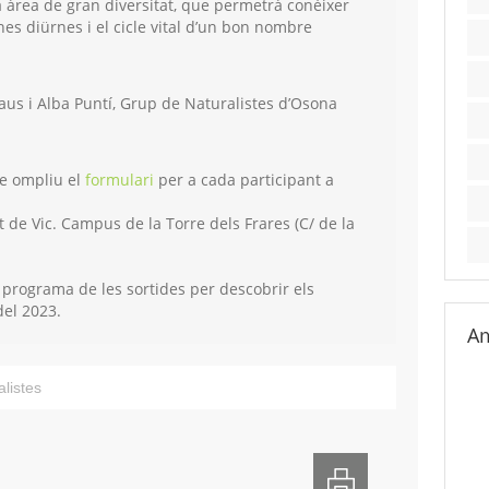
a àrea de gran diversitat, que permetrà conèixer
nes diürnes i el cicle vital d’un bon nombre
Faus i Alba Puntí, Grup de Naturalistes d’Osona
ue ompliu el
formulari
per a cada participant a
 de Vic. Campus de la Torre dels Frares (C/ de la
 programa de les sortides per descobrir els
del 2023.
Am
alistes