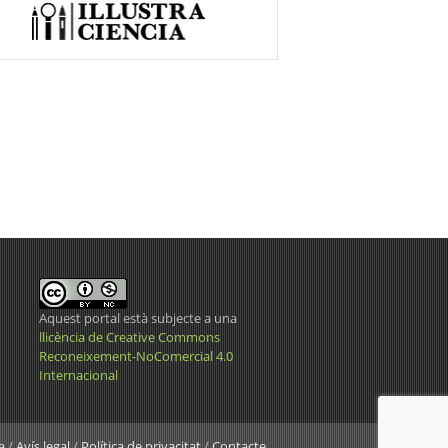
Aquest portal està subjecte a una
llicència de Creative Commons
Reconeixement-NoComercial 4.0
Internacional
a
/
Avís legal
/
Política de privacitat
/
Contacte