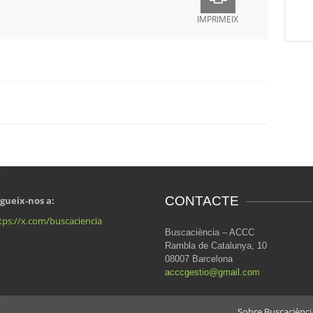
IMPRIMEIX
CONTACTE
gueix-nos a:
tps://x.com/buscaciencia
Buscaciència – ACCC
Rambla de Catalunya, 10
08007 Barcelona
acccgestio@gmail.com
Sobre Buscaciènci