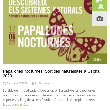
Papallones nocturnes. Sortides naturalistes a Osona
2023
17 juny 2023
UDivulga
Sortida de nit dedicada a l’observació i l’estudi de les papallones
nocturnes. Es faran servir diferents trampes per atraure diverses
espècies. Al llarg de la sessió s’identificaran els exemplars atrets
Llegeix-ne més…