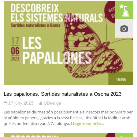
Les papallones. Sortides naturalistes a Osona 2023
17 juny 2023
UDivulga
Les papallones diürnes són possiblement els insectes més populars per
al públic en general, gràcies a la seva bellesa, ubiqüitat i la facilitat amb
què es poden observar. A Catalunya,
Llegeix-ne més…