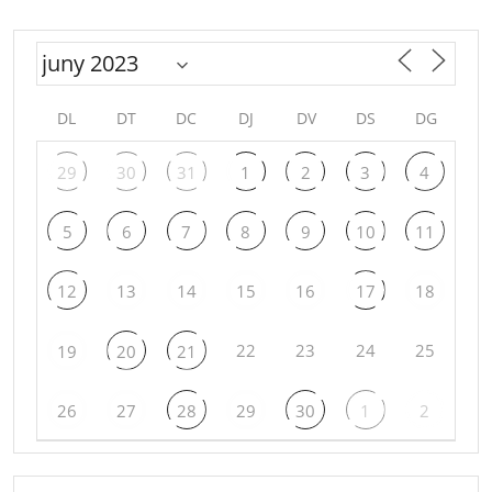
DL
DT
DC
DJ
DV
DS
DG
29
30
31
1
2
3
4
5
6
7
8
9
10
11
12
13
14
15
16
17
18
22
23
24
25
19
20
21
26
27
28
29
30
1
2