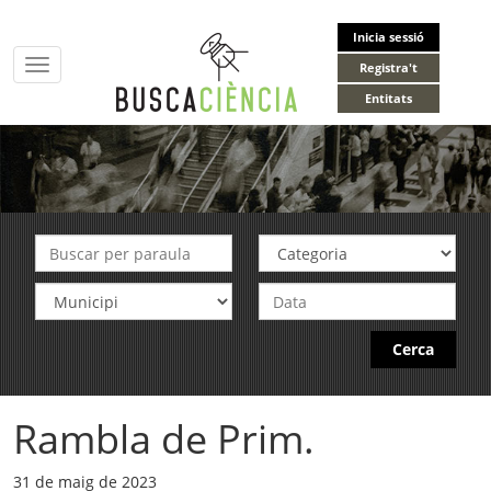
Inicia sessió
Toggle
Registra't
navigation
Entitats
Cerca
Rambla de Prim.
31 de maig de 2023