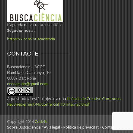
L'agenda de la cultura científica
Segueix-nos a:
https://x.com/buscaciencia
CONTACTE
Buscaciència – ACCC
Rambla de Catalunya, 10
08007 Barcelona
acccgestio@gmail.com
Aquest portal està subjecte a una
llicència de Creative Commons
Reconeixement-NoComercial 4.0 Internacional
Copyright 2014
Codelic
Sobre Buscaciència
/
Avís legal
/
Política de privacitat
/
Contacte