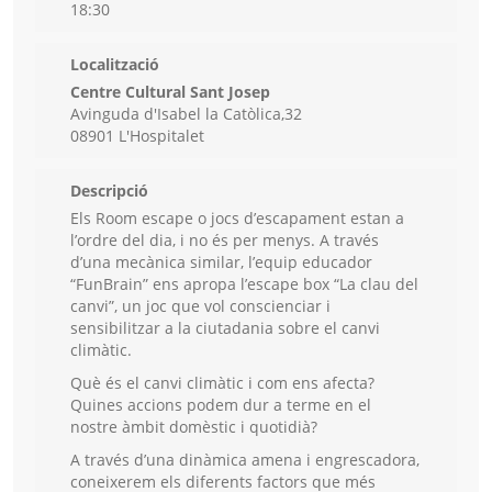
18:30
Localització
Centre Cultural Sant Josep
Avinguda d'Isabel la Catòlica,32
08901 L'Hospitalet
Descripció
Els Room escape o jocs d’escapament estan a
l’ordre del dia, i no és per menys. A través
d’una mecànica similar, l’equip educador
“FunBrain” ens apropa l’escape box “La clau del
canvi”, un joc que vol conscienciar i
sensibilitzar a la ciutadania sobre el canvi
climàtic.
Què és el canvi climàtic i com ens afecta?
Quines accions podem dur a terme en el
nostre àmbit domèstic i quotidià?
A través d’una dinàmica amena i engrescadora,
coneixerem els diferents factors que més