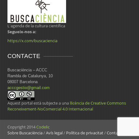
L'agenda de la cultura científica
Segueix-nos a:
https://x.com/buscaciencia
CONTACTE
Buscaciència – ACCC
Rambla de Catalunya, 10
08007 Barcelona
acccgestio@gmail.com
Aquest portal està subjecte a una
llicència de Creative Commons
Reconeixement-NoComercial 4.0 Internacional
Copyright 2014
Codelic
Sobre Buscaciència
/
Avís legal
/
Política de privacitat
/
Contacte