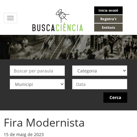
Inicia sessió
Toggle
Registra't
navigation
Entitats
Cerca
Fira Modernista
15 de maig de 2023