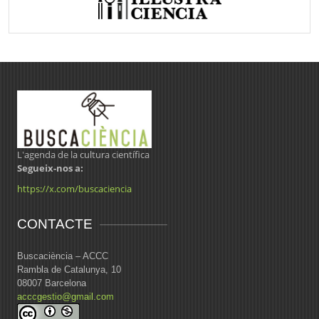
L'agenda de la cultura científica
Segueix-nos a:
https://x.com/buscaciencia
CONTACTE
Buscaciència – ACCC
Rambla de Catalunya, 10
08007 Barcelona
acccgestio@gmail.com