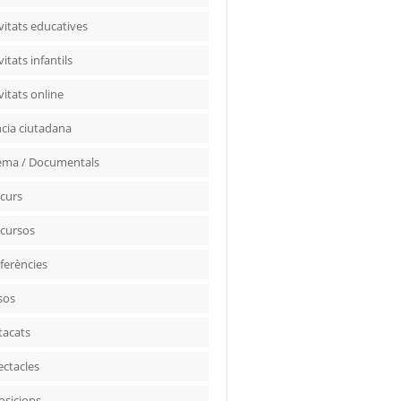
vitats educatives
vitats infantils
vitats online
ncia ciutadana
ema / Documentals
curs
cursos
ferències
sos
tacats
ectacles
osicions