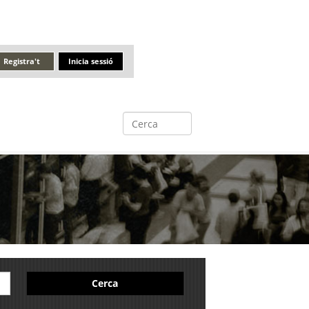
Registra't
Inicia sessió
Cerca