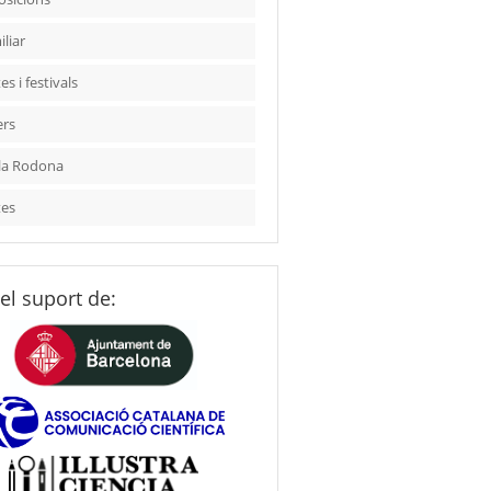
liar
es i festivals
ers
la Rodona
tes
el suport de: