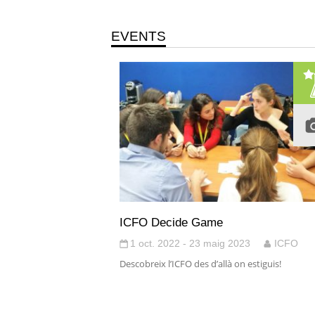
EVENTS
ICFO Decide Game
1 oct. 2022 - 23 maig 2023
ICFO
Descobreix l’ICFO des d’allà on estiguis!