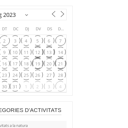
DT
DC
DJ
DV
DS
DG
2
3
4
5
6
7
9
10
11
12
13
14
16
17
18
19
20
21
23
24
25
26
27
28
30
31
1
2
3
4
EGORIES D'ACTIVITATS
vitats a la natura