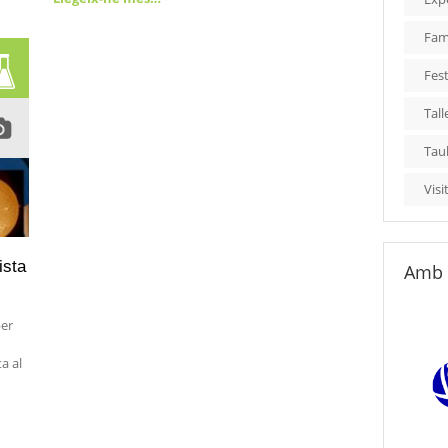
Fami
Fest
Tall
Tau
Visi
ista
Amb 
per
a al