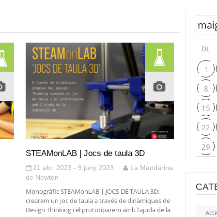
DL
1
8
15
22
29
STEAMonLAB | Jocs de taula 3D
21 abr. 2023 - 9 juny 2023
La Mandarina
de Newton
CAT
Monogràfic STEAMonLAB | JOCS DE TAULA 3D:
crearem un joc de taula a través de dinàmiques de
Design Thinking i el prototiparem amb l’ajuda de la
Acti