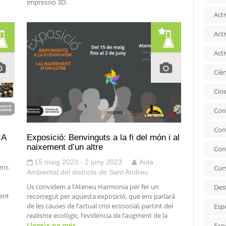
impressió 3D.
Acti
Acti
Acti
Ciè
Cin
Con
Con
IA
Exposició: Benvinguts a la fi del món i al
naixement d’un altre
Con
15 maig 2023 - 2 juny 2023
Aula
 ens
Cur
Ambiental del districte de Sant Andreu
Us convidem a l’Ateneu Harmonia per fer un
Des
cent
recorregut per aquesta exposició, que ens parlarà
de les causes de l’actual crisi ecosocial, partint del
Esp
realisme ecològic, l’evidència de l’augment de la
Llegeix-ne més…
Exp