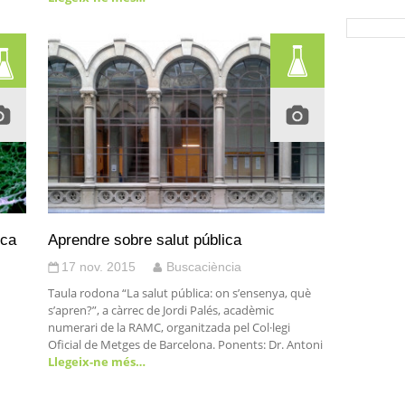
ica
Aprendre sobre salut pública
17 nov. 2015
Buscaciència
Taula rodona “La salut pública: on s’ensenya, què
s’apren?”, a càrrec de Jordi Palés, acadèmic
numerari de la RAMC, organitzada pel Col·legi
Oficial de Metges de Barcelona. Ponents: Dr. Antoni
Llegeix-ne més…