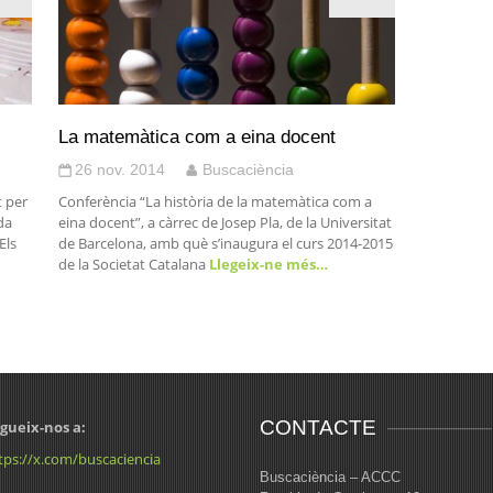
La matemàtica com a eina docent
26 nov. 2014
Buscaciència
t per
Conferència “La història de la matemàtica com a
da
eina docent”, a càrrec de Josep Pla, de la Universitat
Els
de Barcelona, amb què s’inaugura el curs 2014-2015
de la Societat Catalana
Llegeix-ne més…
CONTACTE
gueix-nos a:
tps://x.com/buscaciencia
Buscaciència – ACCC