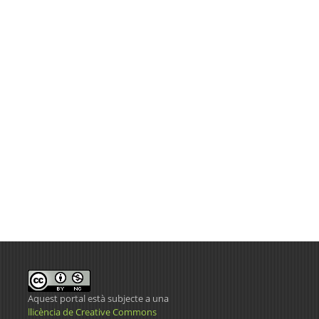
Aquest portal està subjecte a una
llicència de Creative Commons