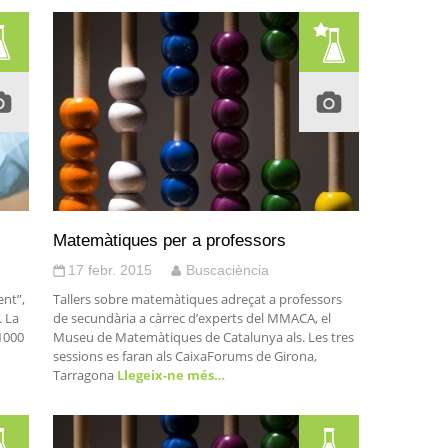
Matemàtiques per a professors
17 febr. 2015
Buscaciència
ent”,
Tallers sobre matemàtiques adreçat a professors
. La
de secundària a càrrec d’experts del MMACA, el
1000
Museu de Matemàtiques de Catalunya als. Les tres
sessions es faran als CaixaForums de Girona,
Tarragona
Llegeix-ne més…