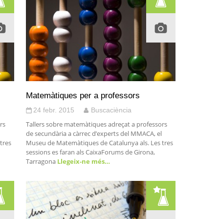
Matemàtiques per a professors
24 febr. 2015
Buscaciència
rs
Tallers sobre matemàtiques adreçat a professors
de secundària a càrrec d’experts del MMACA, el
tres
Museu de Matemàtiques de Catalunya als. Les tres
sessions es faran als CaixaForums de Girona,
Tarragona
Llegeix-ne més…