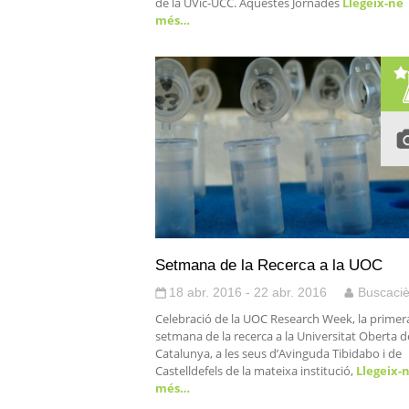
de la UVic-UCC. Aquestes Jornades
Llegeix-ne
més…
Setmana de la Recerca a la UOC
18 abr. 2016 - 22 abr. 2016
Buscaciè
Celebració de la UOC Research Week, la primer
setmana de la recerca a la Universitat Oberta d
Catalunya, a les seus d’Avinguda Tibidabo i de
Castelldefels de la mateixa institució,
Llegeix-
més…