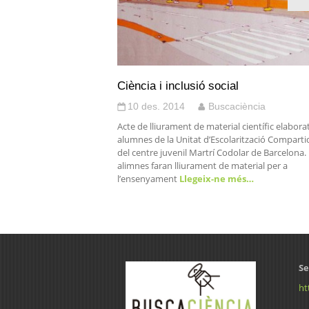
Ciència i inclusió social
10 des. 2014
Buscaciència
Acte de lliurament de material científic elabora
alumnes de la Unitat d’Escolarització Comparti
del centre juvenil Martrí Codolar de Barcelona. 
alimnes faran lliurament de material per a
l’ensenyament
Llegeix-ne més…
Se
ht