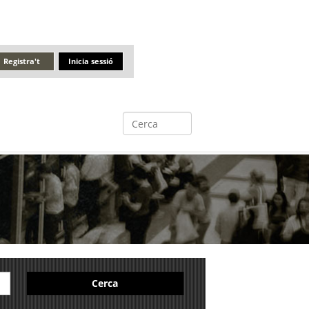
Registra't
Inicia sessió
Cerca