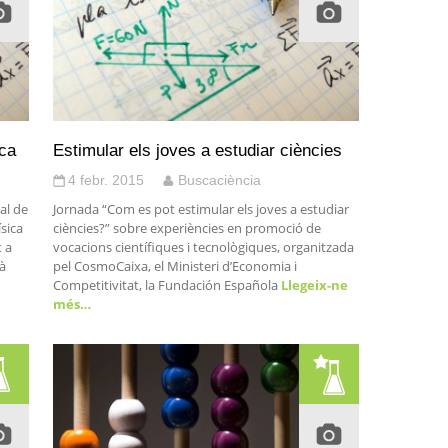
ica
Estimular els joves a estudiar ciències
4 febr. 2015
Buscaciència
al de
Jornada “Com es pot estimular els joves a estudiar
ísica
ciències?” sobre experiències en promoció de
t a
vocacions científiques i tecnològiques, organitzada
rà
pel CosmoCaixa, el Ministeri d’Economia i
Competitivitat, la Fundación Española
Llegeix-ne
més…