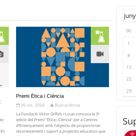
DL
1
8
15
22
29
Premi Ètica i Ciència
t
30 oct. 2016
Buscaciència
La Fundació Víctor Grífols i Lucas convoca la 3ª
Sup
des
edició del Premi “Ètica i Ciència” per a Centres
d’Ensenyament amb l’objectiu de proporcionar
EP)
reconeixement i suport a projectes educatius que