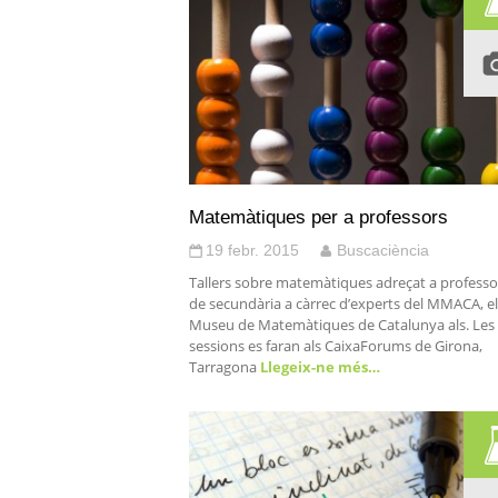
Matemàtiques per a professors
19 febr. 2015
Buscaciència
Tallers sobre matemàtiques adreçat a professo
de secundària a càrrec d’experts del MMACA, el
Museu de Matemàtiques de Catalunya als. Les 
sessions es faran als CaixaForums de Girona,
Tarragona
Llegeix-ne més…