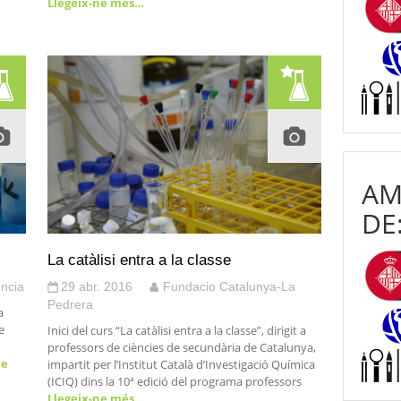
Llegeix-ne més…
AM
DE
La catàlisi entra a la classe
ncia
29 abr. 2016
Fundacio Catalunya-La
Pedrera
a
e
Inici del curs “La catàlisi entra a la classe”, dirigit a
professors de ciències de secundària de Catalunya,
ne
impartit per l’Institut Català d’Investigació Química
(ICIQ) dins la 10ª edició del programa professors
Llegeix-ne més…