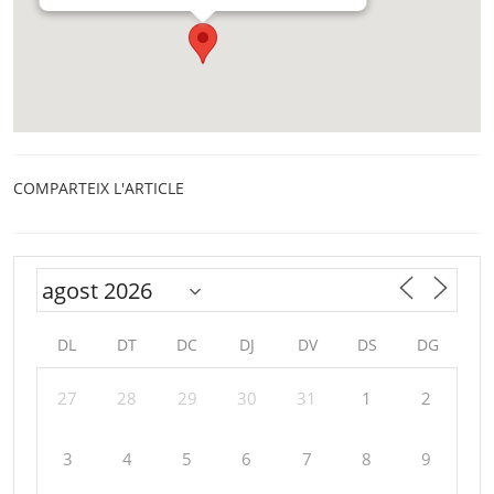
COMPARTEIX L'ARTICLE
DL
DT
DC
DJ
DV
DS
DG
27
28
29
30
31
1
2
3
4
5
6
7
8
9