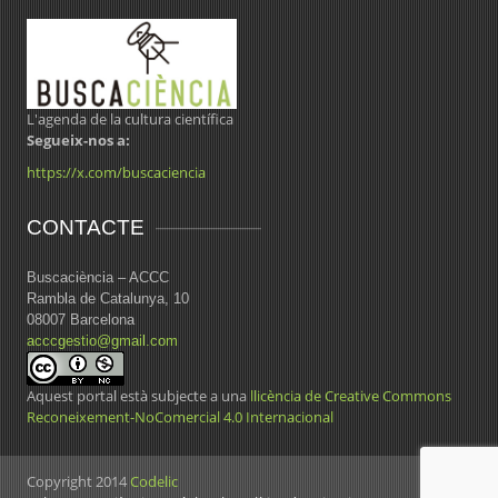
L'agenda de la cultura científica
Segueix-nos a:
https://x.com/buscaciencia
CONTACTE
Buscaciència – ACCC
Rambla de Catalunya, 10
08007 Barcelona
acccgestio@gmail.com
Aquest portal està subjecte a una
llicència de Creative Commons
Reconeixement-NoComercial 4.0 Internacional
Copyright 2014
Codelic