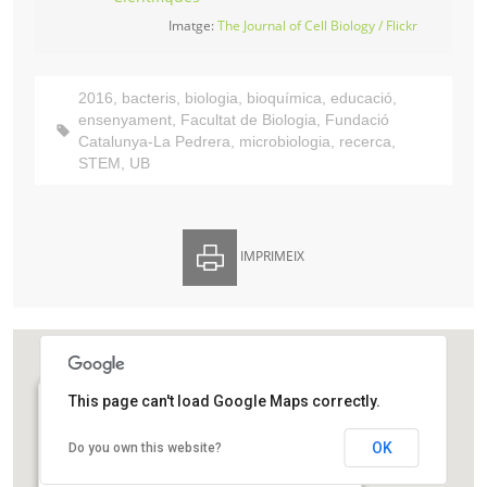
Imatge:
The Journal of Cell Biology / Flickr
2016
,
bacteris
,
biologia
,
bioquímica
,
educació
,
ensenyament
,
Facultat de Biologia
,
Fundació
Catalunya-La Pedrera
,
microbiologia
,
recerca
,
STEM
,
UB
IMPRIMEIX
This page can't load Google Maps correctly.
Facultat de Biologia de la Universitat de Barcelona
OK
Do you own this website?
Avinguda de la Diagonal, 643
Barcelona