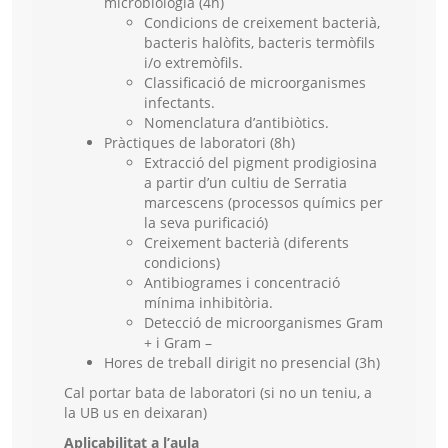
microbiologia (4h)
Condicions de creixement bacterià,
bacteris halòfits, bacteris termòfils
i/o extremòfils.
Classificació de microorganismes
infectants.
Nomenclatura d’antibiòtics.
Pràctiques de laboratori (8h)
Extracció del pigment prodigiosina
a partir d’un cultiu de Serratia
marcescens (processos químics per
la seva purificació)
Creixement bacterià (diferents
condicions)
Antibiogrames i concentració
mínima inhibitòria.
Detecció de microorganismes Gram
+ i Gram –
Hores de treball dirigit no presencial (3h)
Cal portar bata de laboratori (si no un teniu, a
la UB us en deixaran)
Aplicabilitat a l’aula