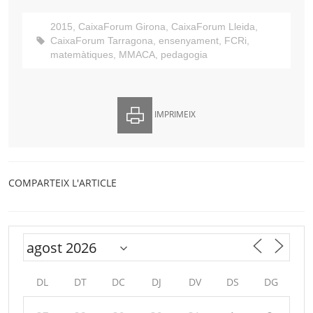
2015
,
CaixaForum Girona
,
CaixaForum Lleida
,
CaixaForum Tarragona
,
ensenyament
,
FCRi
,
matemàtiques
,
MMACA
,
pedagogia
IMPRIMEIX
COMPARTEIX L'ARTICLE
DL
DT
DC
DJ
DV
DS
DG