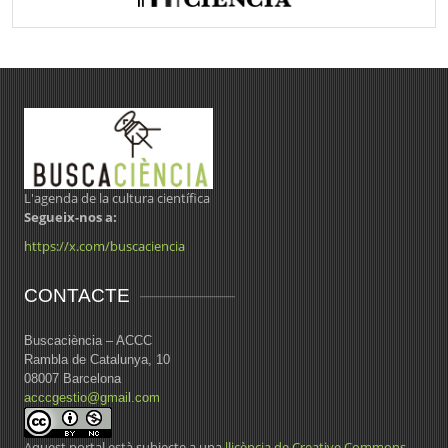
L'agenda de la cultura científica
Segueix-nos a:
https://x.com/buscaciencia
CONTACTE
Buscaciència – ACCC
Rambla de Catalunya, 10
08007 Barcelona
acccgestio@gmail.com
Aquest portal està subjecte a una
llicència de Creative Commons